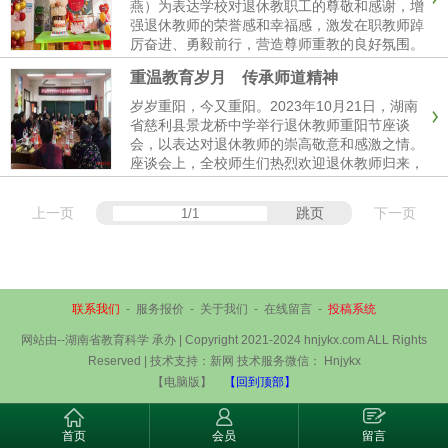
燕）为表达学校对退休教职工的尊敬和感谢，增
强退休教师的荣誉感和幸福感，激发在职教师踔
厉奋进、勇毅前行，营造尊师重教的良好氛围。
近日，慈利县景龙桥中心幼儿园举行了黄珍秀老
重温教育岁月 传承师道精神
师荣退仪式，幼儿园全体教师、家长代表，共计
20余人参加。景龙桥中心幼儿...
岁岁重阳，今又重阳。2023年10月21日，湖南
省慈利县景龙桥中学举行退休教师重阳节座谈
会，以表达对退休教师的崇高敬意和感激之情。
座谈会上，全校师生们热烈欢迎退休教师归来，
抚今追昔、共庆佳节、共谋发展。学校党支部书
记、校长黄波在致辞中表达了对退休教师的衷心
上一页
跳页
下一页
感谢，高度赞扬了他们多年...
联系我们
-
服务报价
-
关于我们
-
在线留言
-
投稿系统
网站由--湖南省教育科学 承办 | Copyright 2021-2024 hnjykx.com ALL Rights
Reserved | 技术支持：新网 技术服务微信： Hnjykx
【电脑版】
【回到顶部】
首页
会员
留言