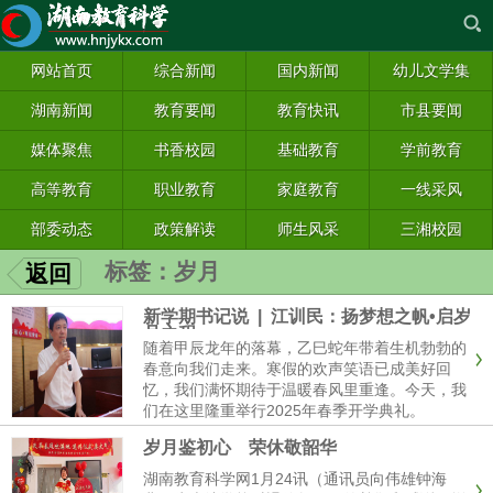
网站首页
综合新闻
国内新闻
幼儿文学集
湖南新闻
教育要闻
教育快讯
市县要闻
媒体聚焦
书香校园
基础教育
学前教育
高等教育
职业教育
家庭教育
一线采风
部委动态
政策解读
师生风采
三湘校园
标签：岁月
返回
新学期书记说 | 江训民：扬梦想之帆•启岁
月之程
随着甲辰龙年的落幕，乙巳蛇年带着生机勃勃的
春意向我们走来。寒假的欢声笑语已成美好回
忆，我们满怀期待于温暖春风里重逢。今天，我
们在这里隆重举行2025年春季开学典礼。
岁月鉴初心 荣休敬韶华
湖南教育科学网1月24讯（通讯员向伟雄钟海