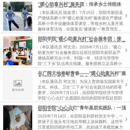
范式，为基层校园素质教育注入青年活力。
“暖心助童兴村”服务团：传承乡土传统体
育 夯实乡村五育根基
（本队通讯员 陆姿霏）7月15日，邵阳市新邵县
严塘镇高桥小学“暖心助童兴村”服务团在严塘镇
高桥小学开设趣味体育课堂，带领乡村儿童开展
趣味体育活动，全面落实“健康第一”教育理念，
以青年志愿力量为乡村青少年身心健康成长筑牢
邵阳学院“暖心助童兴村”社会服务团：接
根基。
续“心心点灯”，继续讲好青年与乡村的故事
（本队通讯员 邓文浩）2026年7月11日，“暖心
助童兴村”社会服务团出征前往邵阳市新邵县严
塘镇高桥完全小学。时隔一年，经济与管理学
院“三下乡”队伍再次组建。服务团将立足高桥小
学学情实际与乡村教育发展痛点，继承“心心点
在广阔天地奉献青春——“暖心助童兴村”服
灯”志愿团的服务精神，继续讲好青年与乡村的
务团前往高桥小学，助力乡村教育振兴
故事。
（本队通讯员 邓文浩）为深入贯彻落实国家关于
文化、科技、卫生“三下乡”社会实践活动的部署
要求，2026年7月11日，由邵阳学院经济与管理
学院“心心点灯”志愿团队组织的邵阳学院赴邵阳
市新邵县严塘镇高桥小学“暖心助童兴村”社会服
邵阳学院“心心点灯”青年基层实践队：一顶
务团正式前往新邵县严塘镇高桥小学，将开展为
草帽里的美育革命
期一周的暑期“三下乡”社会服务实践活动。
2025年7月14日，在邵阳县利群村崇文中学，一
群孩子正低头专注地在草帽上涂抹颜料。这些平
日里遮阳挡雨的劳动工具，此刻成了承载想象力