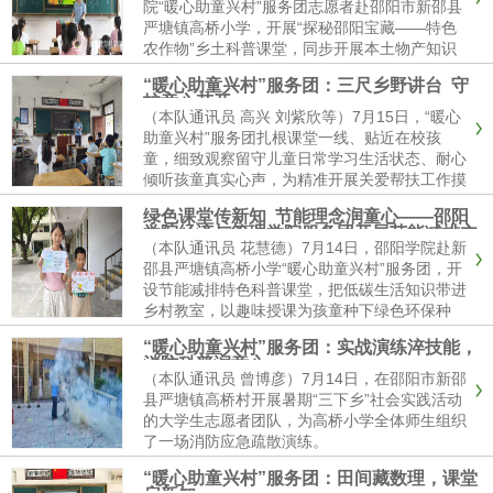
院“暖心助童兴村”服务团志愿者赴邵阳市新邵县
严塘镇高桥小学，开展“探秘邵阳宝藏——特色
农作物”乡土科普课堂，同步开展本土物产知识
宣讲。
“暖心助童兴村”服务团：三尺乡野讲台 守
护童心花开
（本队通讯员 高兴 刘紫欣等）7月15日，“暖心
助童兴村”服务团扎根课堂一线、贴近在校孩
童，细致观察留守儿童日常学习生活状态、耐心
倾听孩童真实心声，为精准开展关爱帮扶工作摸
清现实底数、筑牢数据根基。
绿色课堂传新知 节能理念润童心——邵阳
学院经济与管理学院服务团开展节能减排主
（本队通讯员 花慧德）7月14日，邵阳学院赴新
题支教课
邵县严塘镇高桥小学“暖心助童兴村”服务团，开
设节能减排特色科普课堂，把低碳生活知识带进
乡村教室，以趣味授课为孩童种下绿色环保种
子。
“暖心助童兴村”服务团：实战演练淬技能，
消防科普润童心
（本队通讯员 曾博彦）7月14日，在邵阳市新邵
县严塘镇高桥村开展暑期“三下乡”社会实践活动
的大学生志愿者团队，为高桥小学全体师生组织
了一场消防应急疏散演练。
“暖心助童兴村”服务团：田间藏数理，课堂