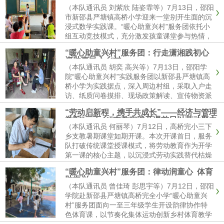
启新知
（本队通讯员 刘紫欣 陆姿霏等）7月13日，邵阳
市新邵县严塘镇高桥小学迎来一堂别开生面的沉
浸式数学实践课。“暖心助童兴村”服务团依托小
组互动竞技模式，充分激发孩童课堂参与热情，
为乡村少儿素质教育注入活力。
“暖心助童兴村”服务团：行走潇湘践初心
资助惠民入乡村
（本队通讯员 胡奕 高兴等）7月13日，邵阳学
院“暖心助童兴村”实践服务团以新邵县严塘镇高
桥小学为实践据点，深入周边村组，采取入户走
访、纸质问卷摸排、现场政策解读、宣传物资派
送相结合的方式，开展学生资助专项调研宣讲。
“劳动启新程，携手共成长”——经济与管理
学院“三下乡”支教实践开课首日以劳动聚力
（本队通讯员 何丽琴）7月12日，高桥完小三下
暖童心
乡支教暑期课堂如期开课。本次开课首日，服务
队打破传统课堂授课模式，将劳动教育作为开学
第一课的核心主题，以沉浸式劳动实践替代枯燥
理论教学，成为本次三下乡支教活动的一大亮
“暖心助童兴村”服务团：律动润童心 体育
点。
助振兴
（本队通讯员 曾佳琦 彭思宇等）7月12日，邵阳
学院赴新邵县严塘镇高桥完全小学“暖心助童兴
村”服务团面向一至三年级学生开设韵律协作特
色体育课，以节奏化集体运动创新乡村体育教学