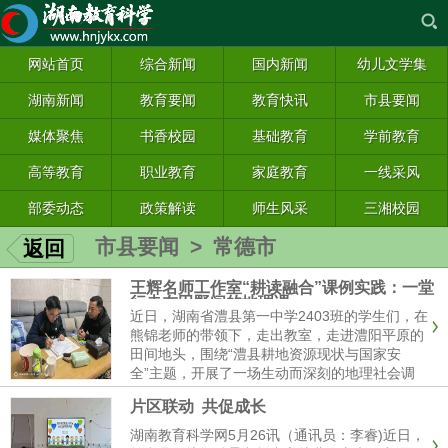
网站首页
综合新闻
国内新闻
幼儿文学集
湖南新闻
教育要闻
教育快讯
市县要闻
媒体聚焦
书香校园
基础教育
学前教育
高等教育
职业教育
家庭教育
一线采风
部委动态
政策解读
师生风采
三湘校园
市县要闻
>
常德市
返回
王辉名师工作室“耕读融合”课例实践：一堂
行走在田野间的地理课
近日，湖南省澧县第一中学2403班的学生们，在
熊锦老师的带领下，走出教室，走进澧阳平原的
田间地头，围绕“澧县耕地资源现状与国家安
全”主题，开展了一场生动而深刻的地理社会调
查。这不仅是高中地理选择性必修课程《耕地资
片区联动 共促成长
源与国家安全》教学的一次鲜活实践，更是常德
市......
湖南教育科学网5月26讯（通讯员：李睿)近日，