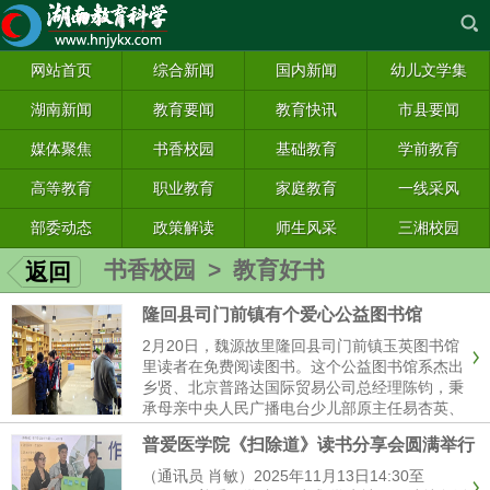
网站首页
综合新闻
国内新闻
幼儿文学集
湖南新闻
教育要闻
教育快讯
市县要闻
媒体聚焦
书香校园
基础教育
学前教育
高等教育
职业教育
家庭教育
一线采风
部委动态
政策解读
师生风采
三湘校园
书香校园
>
教育好书
返回
隆回县司门前镇有个爱心公益图书馆
2月20日，魏源故里隆回县司门前镇玉英图书馆
里读者在免费阅读图书。这个公益图书馆系杰出
乡贤、北京普路达国际贸易公司总经理陈钧，秉
承母亲中央人民广播电台少儿部原主任易杏英、
父亲中央电视台退休干部陈玉生夫妇“要为山区
普爱医学院《扫除道》读书分享会圆满举行
读者提供良好的阅读场所”善愿，携手北京爱心
企业以教育公益助力乡村振兴为宗旨捐建的，用
（通讯员 肖敏）2025年11月13日14:30至