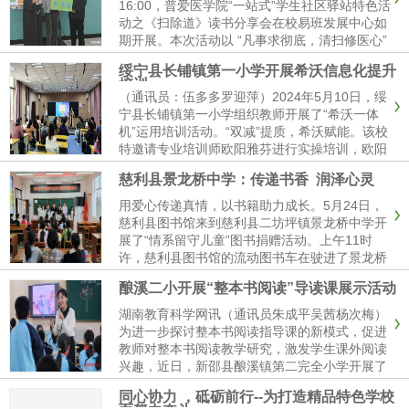
书走进了山区乡镇读者们的的精神世界，以教育
16:00，普爱医学院“一站式”学生社区驿站特色活
公益助力乡村振兴。
动之《扫除道》读书分享会在校易班发展中心如
期开展。本次活动以 “凡事求彻底，清扫修医心”
为主题，由院党总支副书记贺朝霞主讲，辅导员
绥宁县长铺镇第一小学开展希沃信息化提升
戴小超协同参与。活动围绕《扫除道》“百术不
培训
如一......
（通讯员：伍多多罗迎萍）2024年5月10日，绥
宁县长铺镇第一小学组织教师开展了“希沃一体
机”运用培训活动。“双减”提质，希沃赋能。该校
特邀请专业培训师欧阳雅芬进行实操培训，欧阳
老师主要讲解了希沃一体机软件教学中的云课
慈利县景龙桥中学：传递书香 润泽心灵
件、素材加工、学科工具等多种日常教学常用功
能，还根据小学阶段学...
用爱心传递真情，以书籍助力成长。5月24日，
慈利县图书馆来到慈利县二坊坪镇景龙桥中学开
展了“情系留守儿童”图书捐赠活动。上午11时
许，慈利县图书馆的流动图书车在驶进了景龙桥
中学校园。景龙桥中学德育负责人代表学校对县
酿溪二小开展“整本书阅读”导读课展示活动
图书馆一行的到来表示欢迎，感谢县图书馆为留
守儿童送来了精神食粮和暖...
湖南教育科学网讯（通讯员朱成平吴茜杨次梅）
为进一步探讨整本书阅读指导课的新模式，促进
教师对整本书阅读教学研究，激发学生课外阅读
兴趣，近日，新邵县酿溪镇第二完全小学开展了
整本书阅读导读课展示活动。据悉，此次共有3
同心协力 ，砥砺前行--为打造精品特色学校
位教师参与导读课展示。陈情情老师执教的《西