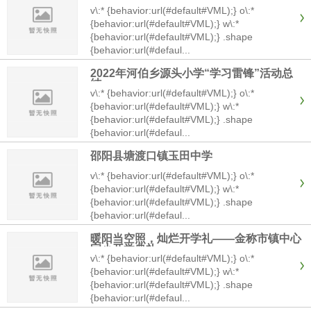
而努力奋斗
游记》整本书的导读课，以“猜...
v\:* {behavior:url(#default#VML);} o\:*
{behavior:url(#default#VML);} w\:*
{behavior:url(#default#VML);} .shape
{behavior:url(#defaul...
2022年河伯乡源头小学“学习雷锋”活动总
结
v\:* {behavior:url(#default#VML);} o\:*
{behavior:url(#default#VML);} w\:*
{behavior:url(#default#VML);} .shape
{behavior:url(#defaul...
邵阳县塘渡口镇玉田中学
v\:* {behavior:url(#default#VML);} o\:*
{behavior:url(#default#VML);} w\:*
{behavior:url(#default#VML);} .shape
{behavior:url(#defaul...
暖阳当空照，灿烂开学礼——金称市镇中心
完小开学典礼
v\:* {behavior:url(#default#VML);} o\:*
{behavior:url(#default#VML);} w\:*
{behavior:url(#default#VML);} .shape
{behavior:url(#defaul...