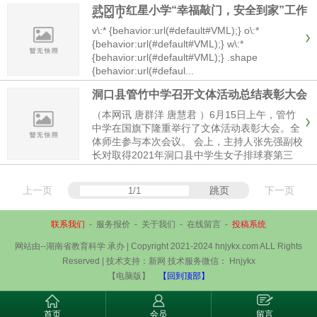
​武冈市红星小学“幸福敲门，安全到家”工作
部署会
v\:* {behavior:url(#default#VML);} o\:*
{behavior:url(#default#VML);} w\:*
{behavior:url(#default#VML);} .shape
{behavior:url(#defaul...
洞口县管竹中学召开文体活动总结表彰大会
（本网讯 唐群洋 唐慧君 ）6月15日上午，管竹
中学在国旗下隆重举行了文体活动表彰大会。全
体师生参与本次会议。 会上，主持人张先强副校
长对取得2021年洞口县中学生女子排球赛第三
名，竹市镇中心学校“庆祝中国共产党成立100周
年”文艺汇演中获得一等奖的学生们进行表鳎并...
上一页
跳页
下一页
联系我们
-
服务报价
-
关于我们
-
在线留言
-
投稿系统
网站由--湖南省教育科学 承办 | Copyright 2021-2024 hnjykx.com ALL Rights
Reserved | 技术支持：新网 技术服务微信： Hnjykx
【电脑版】
【回到顶部】
首页
会员
留言