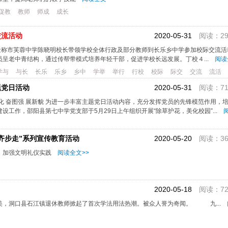
促教
教师
师成
成长
交流活动
2020-05-31
阅读：29
金称市芙蓉中学陈晓明校长带领学校全体行政及部分教师到长乐乡中学参加校际交流活
呈老中青结构，通过传帮带模式培养年轻干部，促进学校长远发展。丁校４...
阅读
学与
与长
长乐
乐乡
乡中
学举
举行
行校
校际
际交
交流
流活
题党日活动
2020-05-31
阅读：71
美化 奋图强 展新貌 为进一步丰富主题党日活动内容，充分发挥党员的先锋模范作用，
工作，邵阳县第七中学党支部于5月29日上午组织开展“除草护花，美化校园”...
阅
齐步走”系列宣传教育活动
2020-05-20
阅读：36
，加强文明礼仪实践
阅读全文>>
2020-05-18
阅读：72
，洞口县石江镇退休教师掀起了首次学法用法热潮。被众人誉为奇闻。 九...