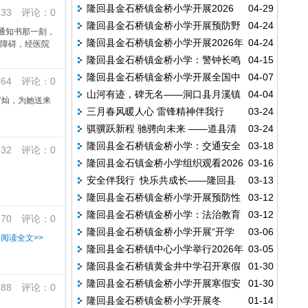
隆回县金石桥镇金桥小学开展2026
04-29
路交通安全警示片-莫拿生命去尝试
33 评论：0
隆回县金石桥镇金桥小学开展预防野
04-24
年“五一”劳动节假期前安全教育活动
取通知书那一刻，
隆回县金石桥镇金桥小学开展2026年
04-24
力障碍，经医院
生蘑菇中毒安全教育主题班会
隆回县金石桥镇金桥小学：警钟长鸣
04-15
学生资助政策宣传主题班会活动
隆回县金石桥镇金桥小学开展全国中
04-07
防溺水 守护平安伴成长
64 评论：0
山河有迹，碑无名——洞口县月溪镇
04-04
小学生安全教育周主题班会
罗灿，为她送来
三月春风暖人心 雷锋精神伴我行
03-24
中心学校举行清明祭英烈活动
骐骥跃新程 驰骋向未来 ——道县清
03-24
隆回县金石桥镇金桥小学：交通安全
03-18
塘镇中心小学举行2026年春季开学典礼
32 评论：0
隆回县金石镇金桥小学组织观看2026
03-16
记心间 平安护航伴成长
安全伴我行 快乐共成长——隆回县
03-13
年春季全国中小学消防安全公开课
隆回县金石桥镇金桥小学开展预防性
03-12
金石桥镇金桥小学开展 2026 年春季“开学
隆回县金石桥镇金桥小学：法治教育
03-12
侵害主题活动
70 评论：0
第一课”安全教育主题活动
隆回县金石桥镇金桥小学开展“开学
03-06
进校园 携手共护助成长
阅读全文>>
隆回县金石桥镇中心小学举行2026年
03-05
第一课”安全教育主题活动
隆回县金石桥镇黄金井中学召开寒假
01-30
春季开学典礼暨安全教育会
隆回县金石桥镇金桥小学开展寒假安
01-30
安全教育大会
88 评论：0
隆回县金石桥镇金桥小学开展冬
01-14
全教育主题班会活动