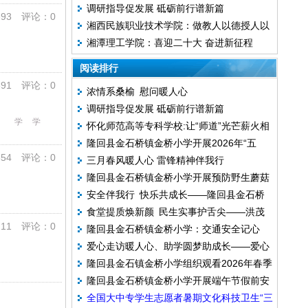
调研指导促发展 砥砺前行谱新篇
蕾”以案促改工作推进会召开
93 评论：0
湘西民族职业技术学院：做教人以德授人以
湘潭理工学院：喜迎二十大 奋进新征程
术理实合一的教师
阅读排行
91 评论：0
浓情系桑榆 慰问暖人心
调研指导促发展 砥砺前行谱新篇
学
学
怀化师范高等专科学校:让“师道”光芒薪火相
隆回县金石桥镇金桥小学开展2026年“五
传
54 评论：0
三月春风暖人心 雷锋精神伴我行
一”劳动节假期前安全教育活动
隆回县金石桥镇金桥小学开展预防野生蘑菇
安全伴我行 快乐共成长——隆回县金石桥
中毒安全教育主题班会
食堂提质焕新颜 民生实事护舌尖——洪茂
镇金桥小学开展 2026 年春季“开学第一
11 评论：0
隆回县金石桥镇金桥小学：交通安全记心
中学完成食堂设备升级改造
课”安全教育主题活动
爱心走访暖人心、助学圆梦助成长——爱心
间 平安护航伴成长
隆回县金石镇金桥小学组织观看2026年春季
人士走访困难受助学生家庭
隆回县金石桥镇金桥小学开展端午节假前安
全国中小学消防安全公开课
全国大中专学生志愿者暑期文化科技卫生“三
全教育主题活动