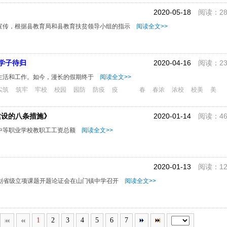
2020-05-18
阅读：28
宣传，根据县教育局和县教育扶贫领导小组的指示
阅读全文>>
学子待归
2020-04-16
阅读：23
生活和工作。如今，漫长的假期终于
阅读全文>>
实筑
筑牢
牢校
校园
园防
防疫
疫
春
春浓
浓校
校美
美
建设的八条措施》
2020-01-14
阅读：46
中等职业学校教职工工资总额
阅读全文>>
2020-01-13
阅读：12
五”规划省级立项课题开题论证会在山门镇中学召开
阅读全文>>
1
2
3
4
5
6
7