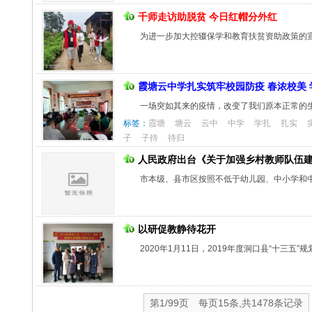
千师走访助脱贫 今日红帽分外红
为进一步加大控辍保学和教育扶贫资助政策的
霞塘云中学扎实筑牢校园防疫 春浓校美 
一场突如其来的疫情，改变了我们原本正常的
标签：
霞塘
塘云
云中
中学
学扎
扎实
子
子待
待归
人民政府出台《关于加强乡村教师队伍
市本级、县市区按照不低于幼儿园、中小学和
以研促教静待花开
2020年1月11日，2019年度洞口县“十三
第1/99页 每页15条,共1478条记录