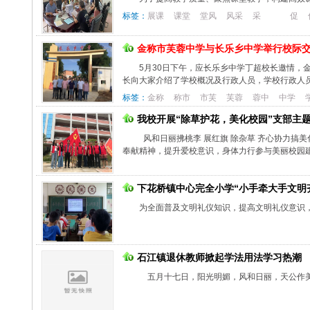
标签：
展课
课堂
堂风
风采
采
促
金称市芙蓉中学与长乐乡中学举行校际
5月30日下午，应长乐乡中学丁超校长邀情，
长向大家介绍了学校概况及行政人员，学校行政人员
标签：
金称
称市
市芙
芙蓉
蓉中
中学
我校开展“除草护花，美化校园”支部主
风和日丽拂桃李 展红旗 除杂草 齐心协力搞
奉献精神，提升爱校意识，身体力行参与美丽校园建设
下花桥镇中心完全小学“小手牵大手文明
为全面普及文明礼仪知识，提高文明礼仪意识
石江镇退休教师掀起学法用法学习热潮
五月十七日，阳光明媚，风和日丽，天公作美