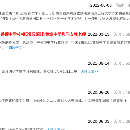
2022-08-08
阅读：4
（通讯员唐华春 王艳 卿雯雯）近日，听障男孩刘嵘浚收到南京信息工程大学寄来的录
04年5月出生于湖南省洞口县和平社区的一个贫困家庭。他一岁时，家人发现他有听
中岳麓中学校领导到邵阳县黄塘中学慰问支教老师
2022-03-13
阅读：68
在这明媚的春光里，长沙市一中岳麓中学行政领导一行来到邵阳县黄塘中学看望支教老师
怀。
阅读全文>>
2021-05-14
阅读：63
，充分调动学生学习积极性、主动性，5月13日上午
阅读全文>>
2020-06-26
阅读：48
合作探究的教学策略，明确小组分工，做到人人有话说。小组有效地完成了课文翻译
2020-06-03
阅读：26
课堂，提高老师们的教学技能
阅读全文>>