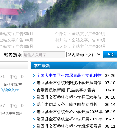
全站文字广告
30/月
邵阳站：全站文字广告
30/月
全站文字广告
30/月
郴州站：全站文字广告
30/月
全站文字广告
30/月
武冈站：全站文字广告
30/月
本栏最新
全国大中专学生志愿者暑期文化科技
07-26
81 评论：0
隆回县金石桥镇晓阳溪小学开展暑假
07-10
卫生“三下乡”社会实践活动
、加快实现“三
食堂提质焕新颜 民生实事护舌尖
07-08
阅读全文>>
前全员安全教育活动
隆回县金石桥镇金桥小学开展端午节
06-18
——洪茂中学完成食堂设备升级改造
爱心走访暖人心、助学圆梦助成长
06-14
假前安全教育主题活动
57 评论：0
隆回县金石桥镇金桥小学开展2026年
05-19
——爱心人士走访困难受助学生家庭
副书记王玉清出
隆回县金石桥镇金桥小学开展2026年
05-19
上学期禁毒主题班会活动
隆回县金石桥镇金桥小学组织观看道
05-11
上学期防溺水主题班会活动