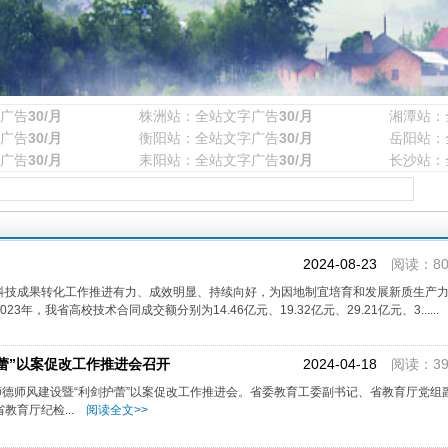
广告
30/月
株洲站：全站文字广告
30/月
湘潭站：
广告
30/月
衡阳站：全站文字广告
30/月
岳阳站：
广告
30/月
耒阳站：全站文字广告
30/月
长沙站：
2024-08-23
阅读：80
科技成果转化工作推进有力、成效明显、持续向好，为因地制宜培育和发展新质生产力
3年，我省高校技术合同成交额分别为14.46亿元、19.32亿元、29.21亿元、3......
蕾”以案促改工作推进会召开
2024-04-18
阅读：39
师德师风建设暨“利剑护蕾”以案促改工作推进会。省委教育工委副书记、省教育厅党组
教育厅纪检...
阅读全文>>