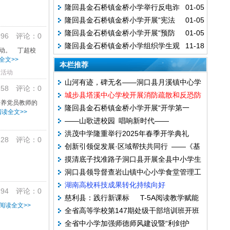
隆回县金石桥镇金桥小学举行反电诈
01-05
季“预防传染病”主题班会活动
隆回县金石桥镇金桥小学开展“宪法
01-05
手抄报比赛
隆回县金石桥镇金桥小学开展“预防
01-05
伴我行”主题班会活动
96 评论：0
隆回县金石桥镇金桥小学组织学生观
11-18
一氧化碳中毒安全教育”活动
动。 丁超校
全文>>
看道路交通安全警示片
本栏推荐
活动
山河有迹，碑无名——洞口县月溪镇中心学
58 评论：0
城步县塔溪中心学校开展消防疏散和反恐防
校举行清明祭英烈活动
培养党员教师的
隆回县金石桥镇金桥小学开展“开学第一
暴综合演练
读全文>>
——山歌进校园 唱响新时代——
课”安全教育主题班会活动
洪茂中学隆重举行2025年春季开学典礼
28 评论：0
创新引领促发展·区域帮扶共同行 ——《基
——安全教育与奋进精神点亮新学期
摸清底子找准路子洞口县开展全县中小学生
于核心素养导向农村中小学生课堂教学改革
洞口县领导督查岩山镇中心小学食堂管理工
安全问题调查研究
的实践研究》成果推广活动举行
湖南高校科技成果转化持续向好
作
94 评论：0
慈利县：践行新课标 T-5A阅读教学赋能
阅读全文>>
全省高等学校第147期处级干部培训班开班
新课堂
全省中小学加强师德师风建设暨“利剑护