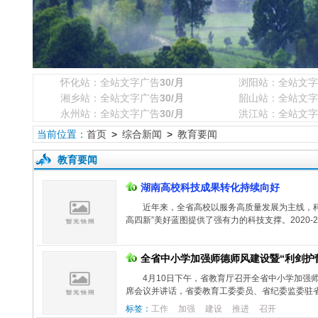
怀化站：全站文字广告
30/月
浏阳站：全站文字
湘乡站：全站文字广告
30/月
韶山站：全站文字
永州站：全站文字广告
30/月
洪江站：全站文字
当前位置：
首页
>
综合新闻
>
教育要闻
教育要闻
湖南高校科技成果转化持续向好
近年来，全省高校以服务高质量发展为主线，
高四新”美好蓝图提供了强有力的科技支撑。2020-202
全省中小学加强师德师风建设暨“利剑护
4月10日下午，省教育厅召开全省中小学加强
席会议并讲话，省委教育工委委员、省纪委监委驻省
标签：
工作
加强
建设
推进
召开