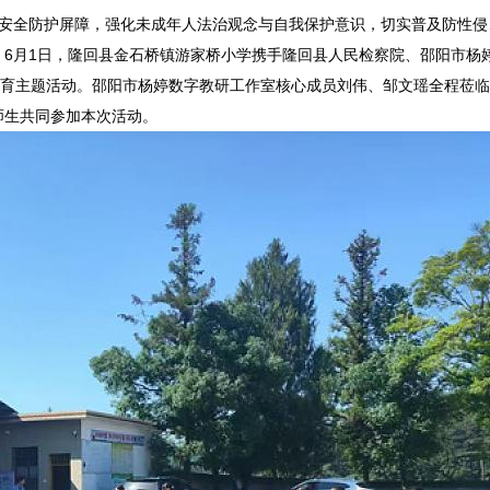
校园安全防护屏障，强化未成年人法治观念与自我保护意识，切实普及防性
。
6
月
1
日，隆回县金石桥镇游家桥小学携手隆回县人民检察院、邵阳市杨
教育主题活动。邵阳市杨婷数字教研工作室核心成员刘伟、邹文瑶全程莅
师生共同参加本次活动。