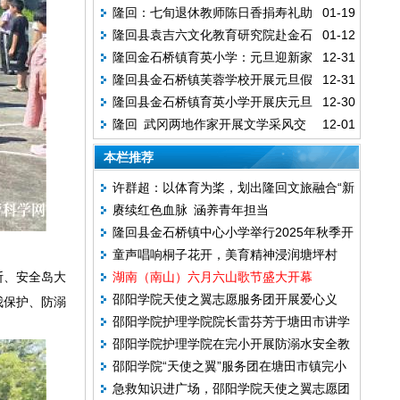
隆回：七旬退休教师陈日香捐寿礼助
01-19
教育局为离退休教职工送“祝福”
隆回县袁吉六文化教育研究院赴金石
01-12
学
隆回金石桥镇育英小学：元旦迎新家
12-31
桥镇开展传统文化采风活动
隆回县金石桥镇芙蓉学校开展元旦假
12-31
校共育再启航
隆回县金石桥镇育英小学开展庆元旦
12-30
期安全教育 守护学生平安
隆回 武冈两地作家开展文学采风交
12-01
暨家长会汇报演出活动
流活动
本栏推荐
许群超：以体育为桨，划出隆回文旅融合“新
赓续红色血脉 涵养青年担当
航道”
隆回县金石桥镇中心小学举行2025年秋季开
童声唱响桐子花开，美育精神浸润塘坪村
学典礼暨表彰大会
断、安全岛大
湖南（南山）六月六山歌节盛大开幕
邵阳学院天使之翼志愿服务团开展爱心义
我保护、防溺
邵阳学院护理学院院长雷芬芳于塘田市讲学
诊，情暖百姓
邵阳学院护理学院在完小开展防溺水安全教
院游客中心开展慢性康复讲座，助力健康科
邵阳学院“天使之翼”服务团在塘田市镇完小
育活动，为学生筑牢安全防线
普
急救知识进广场，邵阳学院天使之翼志愿团
开展“我是女生”女童教育宣讲活动