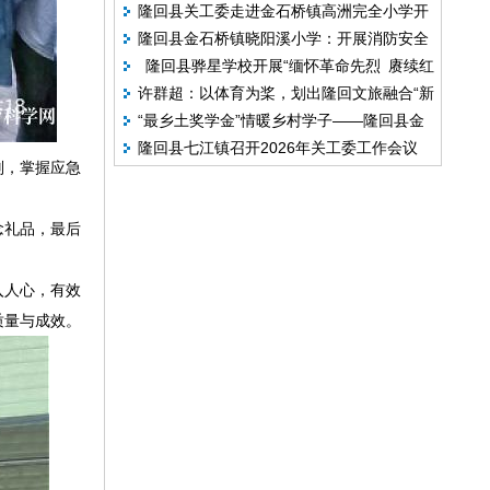
隆回县关工委走进金石桥镇高洲完全小学开
暖心护航桑榆晚晴
隆回县金石桥镇晓阳溪小学：开展消防安全
展科技创新专题宣讲活动
隆回县骅星学校开展“缅怀革命先烈 赓续红
公开课
许群超：以体育为桨，划出隆回文旅融合“新
色基因”清明祭英烈主题教育活动
“最乡土奖学金”情暖乡村学子——隆回县金
航道”
隆回县七江镇召开2026年关工委工作会议
石桥镇晓阳溪小学举行“好好读书，奖励小
则，掌握应急
猪”奖品发放仪式
念礼品，最后
入人心，有效
质量与成效。