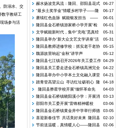
赧水扬波竞风流：隆回、邵阳县花式
06-27
情助力乡村文化振兴
侵、防溺水、交
“最乡土奖学金”情暖乡村学子——隆
06-17
龙舟划出千年文脉新风采
婷数字教研工
赓续红色血脉 赋能银发担当 ——
06-01
回县金石桥镇晓阳溪小学举行“好好读书，奖
临现场参与活
隆回县金石桥镇游家桥小学开展“检
06-01
隆回县教师进修学校老科协开展主题研学活
励小猪”奖品发放仪式
文学赋能新时代，集中“充电”觅真经
05-31
教同行，共护成长”法治安全主题教育活动
动
隆回县举办“新大众文艺文学讲座”活
05-31
——隆回县“新大众文艺文学讲座”成功举行
隆回县教师进修学校：抓实老干老协
05-15
动
魏源故里响起“金秋”讲学声
05-12
工作 暖心护航桑榆晚晴
隆回县七江镇召开2026年关工委工作
04-29
隆回县关工委走进金石桥镇高洲完全
04-22
会议
隆回县举办中小学本土文化融入课堂
04-21
小学开展科技创新专题宣讲活动
踏青登高望云山 寻访红址砺初心 隆
04-18
竞赛活动
隆回县骅星学校开展“缅怀革命先
04-03
回金石桥镇育英小学行走中的思政课
隆回县金石桥镇晓阳溪小学：开展消
03-13
烈 赓续红色基因”清明祭英烈主题教育活动
邵阳市关工委开展“雷锋精神暖校
03-06
防安全公开课
隆回县金石桥镇黄金井中学举行师德
03-05
园，文体爱心助成长”捐赠活动
喜迎新春佳节 共话美好未来 隆回县
02-10
师风宣誓活动 共筑教育精神高地
节前送温暖，真情暖人心——隆回县
02-06
金石桥镇老干支部举行迎新座谈会