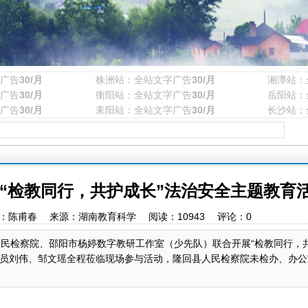
广告
30/月
株洲站：全站文字广告
30/月
湘潭站：
广告
30/月
衡阳站：全站文字广告
30/月
岳阳站：
广告
30/月
耒阳站：全站文字广告
30/月
长沙站：
“检教同行，共护成长”法治安全主题教育
44 作者：陈甫春 来源：湖南教育科学 阅读：
10943
评论：
0
人民检察院、邵阳市杨婷数字教研工作室（少先队）联合开展“检教同行，共
员刘伟、邹文瑶全程莅临现场参与活动，隆回县人民检察院未检办、办公