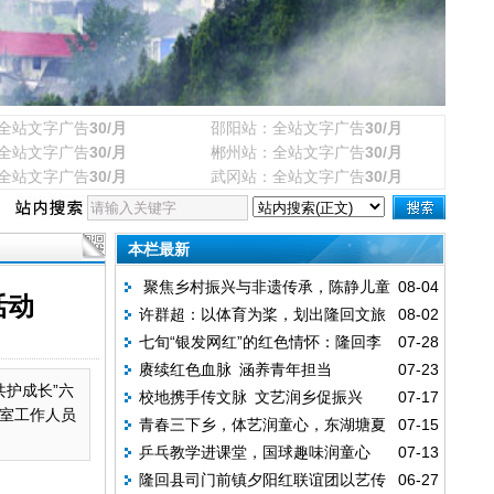
全站文字广告
30/月
邵阳站：全站文字广告
30/月
全站文字广告
30/月
郴州站：全站文字广告
30/月
全站文字广告
30/月
武冈站：全站文字广告
30/月
本栏最新
聚焦乡村振兴与非遗传承，陈静儿童
08-04
活动
许群超：以体育为桨，划出隆回文旅
08-02
文学新作《云上欢歌》全国发行
七旬“银发网红”的红色情怀：隆回李
07-28
融合“新航道”
赓续红色血脉 涵养青年担当
07-23
传彦用短视频传递时代正能量
护成长”六
校地携手传文脉 文艺润乡促振兴
07-17
室工作人员
青春三下乡，体艺润童心，东湖塘夏
07-15
——湖南人文科技学院赴司门前镇开展文旅
乒乓教学进课堂，国球趣味润童心
07-13
令营扬帆启航
志愿服务联谊活动
隆回县司门前镇夕阳红联谊团以艺传
06-27