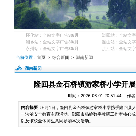
怀化站：全站文字广告
30/月
浏阳站：全站文字
湘乡站：全站文字广告
30/月
韶山站：全站文字
永州站：全站文字广告
30/月
洪江站：全站文字
当前位置：
首页
>
综合新闻
>
湖南新闻
湖南新闻
隆回县金石桥镇游家桥小学开展
时间：2026-06-01 20:51:
内容摘要：
6月1日，隆回县金石桥镇游家桥小学携手隆回县
一法治安全教育主题活动。邵阳市杨婷数字教研工作室核心成
以及该校全体师生共同参加本次活动。