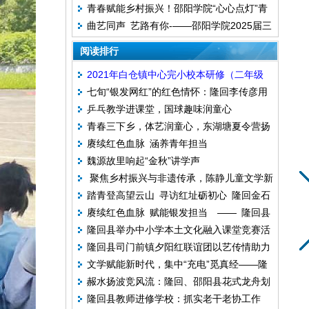
青春赋能乡村振兴！邵阳学院“心心点灯”青
在行动
曲艺同声 艺路有你-——邵阳学院2025届三
年基层实践队走进利群村
言曲艺社毕业晚会
阅读排行
2021年白仓镇中心完小校本研修（二年级
七旬“银发网红”的红色情怀：隆回李传彦用
组）
乒乓教学进课堂，国球趣味润童心
短视频传递时代正能量
青春三下乡，体艺润童心，东湖塘夏令营扬
赓续红色血脉 涵养青年担当
帆启航
魏源故里响起“金秋”讲学声
聚焦乡村振兴与非遗传承，陈静儿童文学新
踏青登高望云山 寻访红址砺初心 隆回金石
作《云上欢歌》全国发行
赓续红色血脉 赋能银发担当 —— 隆回县
桥镇育英小学行走中的思政课
隆回县举办中小学本土文化融入课堂竞赛活
教师进修学校老科协开展主题研学活动
隆回县司门前镇夕阳红联谊团以艺传情助力
动
文学赋能新时代，集中“充电”觅真经——隆
乡村文化振兴
赧水扬波竞风流：隆回、邵阳县花式龙舟划
回县“新大众文艺文学讲座”成功举行
隆回县教师进修学校：抓实老干老协工作
出千年文脉新风采