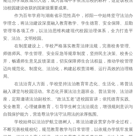
规范办学成效成功入选，成为县域中学依法治校的标杆，这是该校法
治校园建设收获的国家级重要成果。
作为百年学府与湖南省示范性高中，祁阳一中始终坚守法治办
学理念，将法治建设深度融入教育教学、学生德育、安全保障、后勤
管理等各项工作，以法治思维构建现代校园治理体系，全力打造平
安、法治、文明校园。
在制度建设上，学校严格落实教育法律法规，完善校务管理、
师德师风、学生管理、安全应急等规章制度，坚持民主决策、校务公
开，畅通师生意见反馈渠道，切实保障师生合法权益，推动学校管理
迈向规范化、制度化、法治化，构建起权责清晰、运行高效的治理格
局。
在法治育人方面，学校坚持法治教育常态化、生活化，将普法
融入课堂与校园活动。常态化开展法治主题班会、普法宣传、法治讲
座，定期邀请法治副校长、
“政法五老”进校园宣讲；依托德育实践、
安全教育、心理健康教育，引导学生树立法治观念，增强规则意识与
自我保护能力，营造尊法学法守法用法的浓厚氛围。
学校始终以法治护航立德树人，将法治建设贯穿办学全过程，
不断完善校规校纪，规范教育教学与日常管理，以依规办学筑牢发展