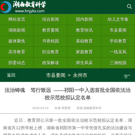
网站首页
综合新闻
国内新闻
幼儿文学集
湖南新闻
教育要闻
教育快讯
市县要闻
媒体聚焦
书香校园
基础教育
学前教育
高等教育
职业教育
家庭教育
一线采风
部委动态
政策解读
师生风采
三湘校园
返回
市县要闻
>
永州市
+
字
法治铸魂 笃行致远 ——祁阳一中入选首批全国依法治
校示范校拟认定名单
2026-05-23 作者:邓景荣 来源:湖南教育科学
近日，教育部公示第一批全国依法治校示范校拟认定名单，湖
南省共
12所学校上榜，湖南
省祁阳市第一中学凭借扎实的法治建设与