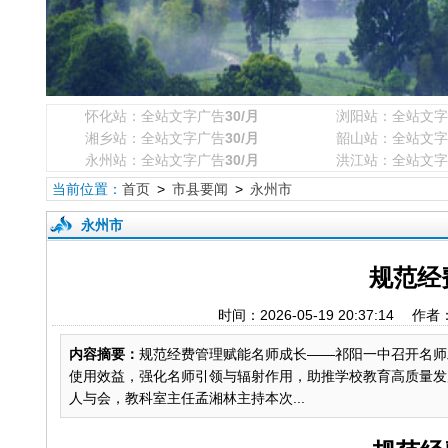
怀化站：全站文字广告
30/月
浏阳站：全站文字
湘乡站：全站文字广告
30/月
韶山站：全站文字
永州站：全站文字广告
30/月
洪江站：全站文字
当前位置：
首页
>
市县要闻
>
永州市
永州市
规范经
时间：2026-05-19 20:37:1
内容摘要：
规范经费管理赋能名师成长——祁阳一中召开名师
使用效益，强化名师引领与辐射作用，助推学校教育高质量发
人与会，教科室主任孟湘林主持本次...