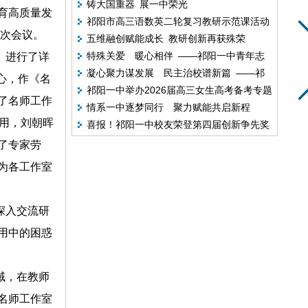
铸大国重器 展一中荣光
阳一中举行2026年上期教师业务考试
育高质量发
祁阳市高三语数英二轮复习教研示范课活动
次会议。
五维融创赋能成长 教研创新再获殊荣
祁阳一中成功举办
特殊关爱 暖心相伴 ——祁阳一中青年志
》进行了详
凝心聚力谋发展 民主治校谱新篇 ——祁
愿者走进特教学校开展志愿服务
心，作《名
祁阳一中举办2026届高三女生高考备考专题
阳一中第十三届九次教代会顺利召开
了名师工作
情系一中逐梦同行 聚力赋能共启新程
讲座
使用，刘朝晖
喜报！祁阳一中校友荣登第四届创新争先奖
榜单
了专家劳
为各工作室
深入交流研
用中的困惑
域，在教师
名师工作室