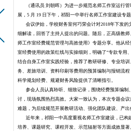
（
通讯员
刘朝晖
）
为进一步规范名师工作室运行管
展，
5
月
19
日
下午，祁阳一中举行名师工作室建设专题
会议伊始，
学校财务室何巧荣会计对
2018
年下发的
细解读，回答了主持人提出的问题。随后，正高级教师
师工作室经费规范管理与高效使用》专题分享。他从经
室经费使用的政策红线与实操细则，明确了“专款专用、
结合自身工作室实践经验，推荐了教研研修、专业培训
务、差旅培训、资料印刷等费用的预算编制与报销流程
科学规划经费、规避财务风险提供了清晰指引。
参会人员认真聆听、细致记录，围绕经费预算编制
讨，现场氛围热烈高效。大家一致认为，本次专题会议
难题，为后续规范开展教研活动、强化团队建设、产出
近年来，祁阳一中高度重视名师工作室建设，已构
培养、课题研究、课程开发、示范辐射等方面成效显著