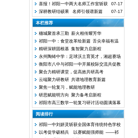
喜报！祁阳一中两大名师工作室斩获
07-17
深耕教研结硕果 名师引领谱新篇
07-17
全国赛事重磅荣誉
本栏推荐
穗城聚首承三勤 薪火相传耀芳华
祁阳一中：食堂改革绘新篇 舌尖幸福有温
精研深耕固根基 集智聚力启新程
度
永州陶铸中学：足球沃土育英才，湘超赛场
衡阳市八中与祁阳一中开展校际交流共促教
展风采
聚合力精研课堂，促高效共研高考
育高质量发展
云端聚力研教研 共谱地理教育新篇
聚焦一轮复习，赋能地理教研
研思赋能明方向 聚力备考启新程
祁阳市高三数学一轮复习研讨活动圆满落幕
阅读排行
祁阳一中刘妍灵斩获全国体育传统特色学校
以考促学砺精兵 以赛赋能强师能 ——祁
田径联赛女子U20组跳高冠军