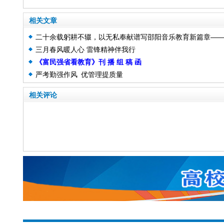
相关文章
二十余载躬耕不辍，以无私奉献谱写邵阳音乐教育新篇章—
三月春风暖人心 雷锋精神伴我行
记肖良斌
《富民强省看教育》刊 播 组 稿 函
严考勤强作风 优管理提质量
相关评论