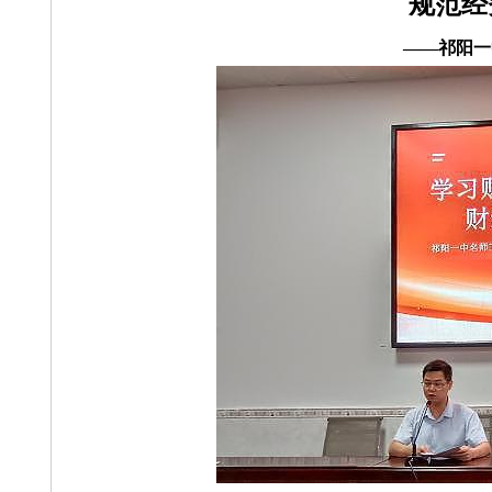
规范经
——祁阳一