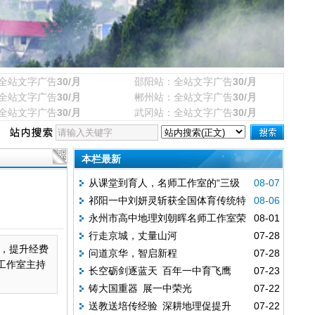
全站文字广告
30/月
邵阳站：全站文字广告
30/月
全站文字广告
30/月
郴州站：全站文字广告
30/月
全站文字广告
30/月
武冈站：全站文字广告
30/月
本栏最新
从课堂到育人，名师工作室的“三级
08-07
祁阳一中刘妍灵斩获全国体育传统特
08-06
跨越”
永州市高中地理刘朝晖名师工作室荣
08-01
色学校田径联赛女子U20组跳高冠军
行走京城，丈量山河
07-28
膺全国“标杆名师工作室”
，提升经费
问道京华，智启新程
07-28
工作室主持
长空砺剑逐蓝天 百年一中育飞鹰
07-23
铸大国重器 展一中荣光
07-22
送教送培传经验 深耕地理促提升
07-22