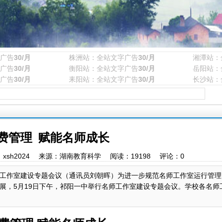
广告
30/月
株洲站：全站文字广告
30/月
湘潭站：
广告
30/月
衡阳站：全站文字广告
30/月
岳阳站：
广告
30/月
耒阳站：全站文字广告
30/月
长沙站：
费管理 赋能名师成长
4 作者：xsh2024 来源：湖南教育科学 阅读：
19198
评论：
0
工作室建设专题会议（通讯员刘朝晖）为进一步规范名师工作室运行管理
展，5月19日下午，祁阳一中举行名师工作室建设专题会议。学校各名师