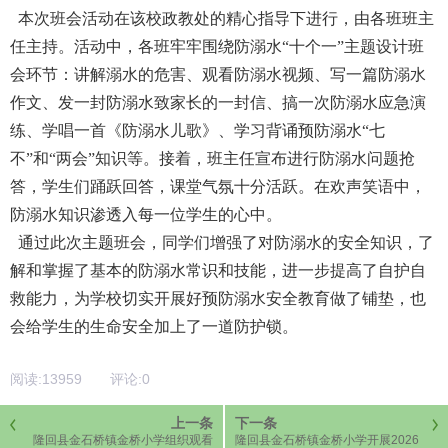
本次班会活动在该校政教处的精心指导下进行，由各班班主
任主持。活动中，各班牢牢围绕防溺水“十个一”主题设计班
会环节：讲解溺水的危害、观看防溺水视频、写一篇防溺水
作文、发一封防溺水致家长的一封信、搞一次防溺水应急演
练、学唱一首《防溺水儿歌》、学习背诵预防溺水“七
不”和“两会”知识等。
接着，班主任宣布进行防溺水问题抢
答，学生们踊跃回答，课堂气氛十分活跃。在欢声笑语中，
防溺水知识渗透入每一位学生的心中。
通过此次主题班会，同学们增强了对防溺水的安全知识，了
解和掌握了基本的防溺水常识和技能，进一步提高了自护自
救能力，为学校切实开展好预防溺水安全教育做了铺垫，也
会给学生的生命安全加上了一道防护锁。
阅读:
13959
评论:
0
上一条
下一条
隆回县金石桥镇金桥小学组织观看
隆回县金石桥镇金桥小学开展2026