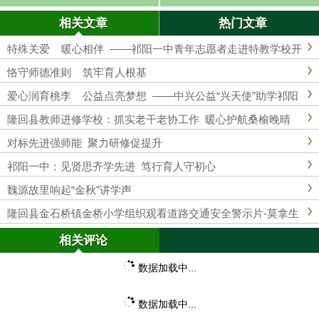
道路交通安全警示片-莫拿生命去尝
年上学期禁毒主题班会活动
试
相关文章
热门文章
特殊关爱 暖心相伴 ——祁阳一中青年志愿者走进特教学校开
展志愿服务
恪守师德准则 筑牢育人根基
爱心润育桃李 公益点亮梦想 ——中兴公益“兴天使”助学祁阳
一中中兴班开班 暨探访活动圆满举行
隆回县教师进修学校：抓实老干老协工作 暖心护航桑榆晚晴
对标先进强师能 聚力研修促提升
祁阳一中：见贤思齐学先进 笃行育人守初心
魏源故里响起“金秋”讲学声
隆回县金石桥镇金桥小学组织观看道路交通安全警示片-莫拿生
命去尝试
相关评论
数据加载中...
数据加载中...