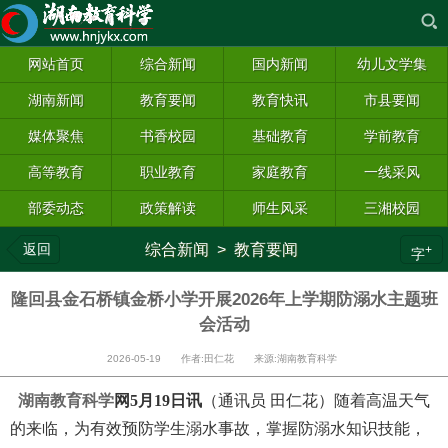
网站首页
综合新闻
国内新闻
幼儿文学集
湖南新闻
教育要闻
教育快讯
市县要闻
媒体聚焦
书香校园
基础教育
学前教育
高等教育
职业教育
家庭教育
一线采风
部委动态
政策解读
师生风采
三湘校园
返回
综合新闻
>
教育要闻
+
字
隆回县金石桥镇金桥小学开展2026年上学期防溺水主题班
会活动
2026-05-19 作者:田仁花 来源:湖南教育科学
湖南教育科学
网5月19日讯
（通讯员 田仁花）随着高温天气
的来临，为有效预防学生溺水事故，掌握防溺水知识技能，