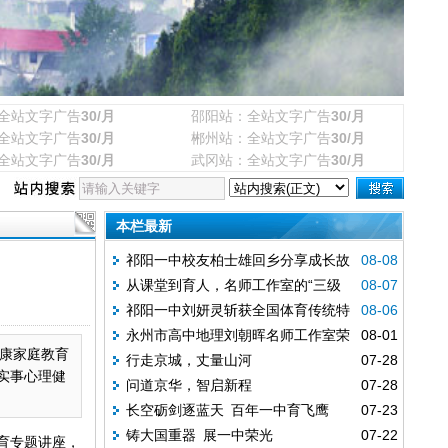
全站文字广告
30/月
邵阳站：全站文字广告
30/月
全站文字广告
30/月
郴州站：全站文字广告
30/月
全站文字广告
30/月
武冈站：全站文字广告
30/月
本栏最新
祁阳一中校友柏士雄回乡分享成长故
08-08
从课堂到育人，名师工作室的“三级
08-07
事
祁阳一中刘妍灵斩获全国体育传统特
08-06
跨越”
永州市高中地理刘朝晖名师工作室荣
08-01
色学校田径联赛女子U20组跳高冠军
健康家庭教育
行走京城，丈量山河
07-28
膺全国“标杆名师工作室”
生实事心理健
问道京华，智启新程
07-28
长空砺剑逐蓝天 百年一中育飞鹰
07-23
铸大国重器 展一中荣光
07-22
育专题讲座，