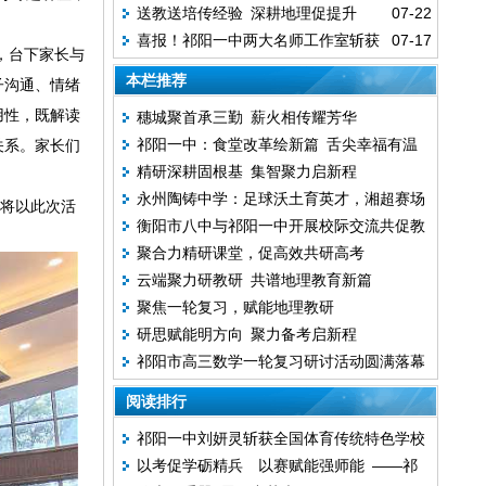
送教送培传经验 深耕地理促提升
07-22
喜报！祁阳一中两大名师工作室斩获
07-17
题，台下家长与
全国赛事重磅荣誉
本栏推荐
子沟通、情绪
用性，既解读
穗城聚首承三勤 薪火相传耀芳华
祁阳一中：食堂改革绘新篇 舌尖幸福有温
关系。家长们
精研深耕固根基 集智聚力启新程
度
永州陶铸中学：足球沃土育英才，湘超赛场
将以此次活
衡阳市八中与祁阳一中开展校际交流共促教
展风采
聚合力精研课堂，促高效共研高考
育高质量发展
云端聚力研教研 共谱地理教育新篇
聚焦一轮复习，赋能地理教研
研思赋能明方向 聚力备考启新程
祁阳市高三数学一轮复习研讨活动圆满落幕
阅读排行
祁阳一中刘妍灵斩获全国体育传统特色学校
以考促学砺精兵 以赛赋能强师能 ——祁
田径联赛女子U20组跳高冠军