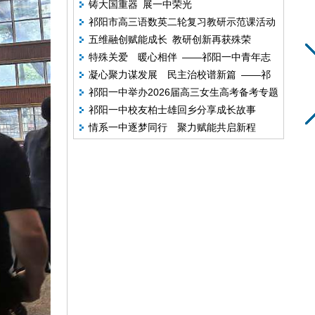
铸大国重器 展一中荣光
阳一中举行2026年上期教师业务考试
祁阳市高三语数英二轮复习教研示范课活动
五维融创赋能成长 教研创新再获殊荣
祁阳一中成功举办
特殊关爱 暖心相伴 ——祁阳一中青年志
凝心聚力谋发展 民主治校谱新篇 ——祁
愿者走进特教学校开展志愿服务
祁阳一中举办2026届高三女生高考备考专题
阳一中第十三届九次教代会顺利召开
祁阳一中校友柏士雄回乡分享成长故事
讲座
情系一中逐梦同行 聚力赋能共启新程