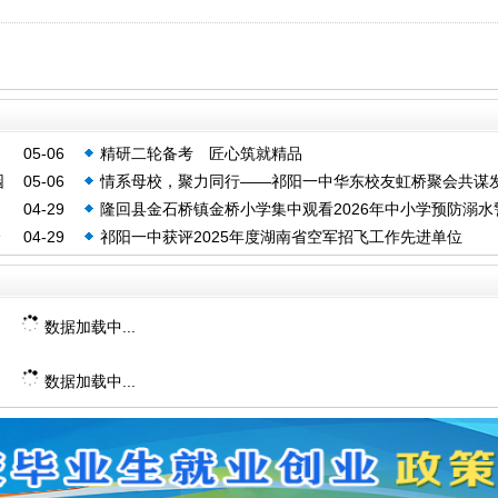
05-06
精研二轮备考 匠心筑就精品
园
05-06
情系母校，聚力同行——祁阳一中华东校友虹桥聚会共谋
04-29
隆回县金石桥镇金桥小学集中观看2026年中小学预防溺水
全
04-29
祁阳一中获评2025年度湖南省空军招飞工作先进单位
教育片
数据加载中...
数据加载中...