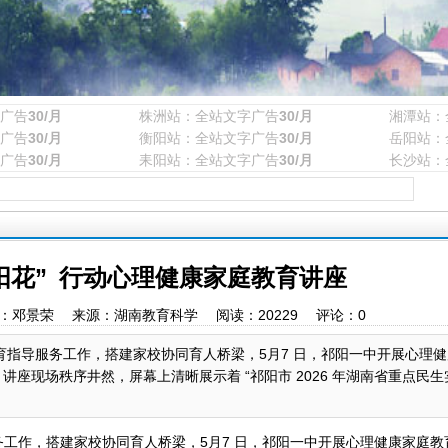
广告
30/月
株洲站：全站文字广告
30/月
湘潭站：
广告
30/月
衡阳站：全站文字广告
30/月
岳阳站：
广告
30/月
耒阳站：全站文字广告
30/月
长沙站：
阳花” 行动心理健康家庭教育讲座
59 作者：邓景荣 来源：湖南教育科学 阅读：
20229
评论：
0
教育指导服务工作，搭建家校协同育人桥梁，5月7 日，祁阳一中开展心理
座现场秩序井然，屏幕上清晰展示着 “祁阳市 2026 年湖南省重点民
务工作，搭建家校协同育人桥梁，5月7 日，祁阳一中开展心理健康家庭教