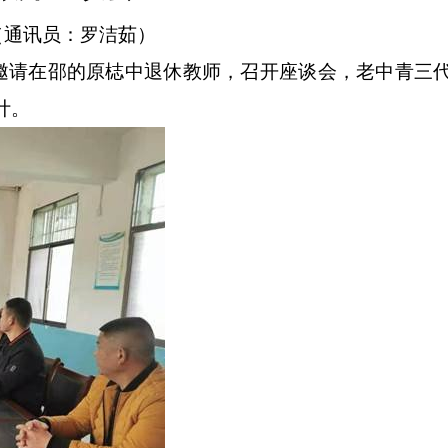
（通讯员：罗洁茹）
邀请在邵的原梽中退休教师，召开座谈会，老中青三
计。