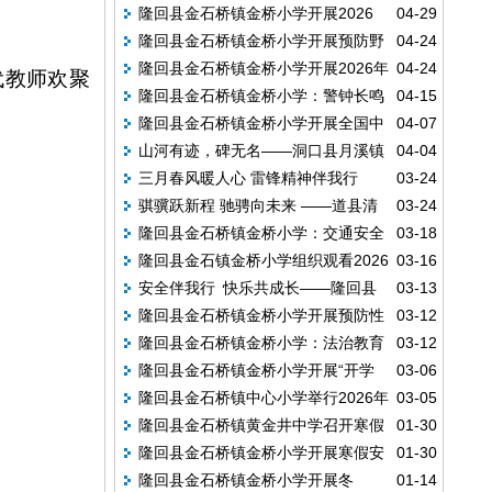
隆回县金石桥镇金桥小学开展2026
04-29
路交通安全警示片-莫拿生命去尝试
隆回县金石桥镇金桥小学开展预防野
04-24
年“五一”劳动节假期前安全教育活动
隆回县金石桥镇金桥小学开展2026年
04-24
生蘑菇中毒安全教育主题班会
代教师欢聚
隆回县金石桥镇金桥小学：警钟长鸣
04-15
学生资助政策宣传主题班会活动
隆回县金石桥镇金桥小学开展全国中
04-07
防溺水 守护平安伴成长
山河有迹，碑无名——洞口县月溪镇
04-04
小学生安全教育周主题班会
三月春风暖人心 雷锋精神伴我行
03-24
中心学校举行清明祭英烈活动
骐骥跃新程 驰骋向未来 ——道县清
03-24
隆回县金石桥镇金桥小学：交通安全
03-18
塘镇中心小学举行2026年春季开学典礼
隆回县金石镇金桥小学组织观看2026
03-16
记心间 平安护航伴成长
安全伴我行 快乐共成长——隆回县
03-13
年春季全国中小学消防安全公开课
隆回县金石桥镇金桥小学开展预防性
03-12
金石桥镇金桥小学开展 2026 年春季“开学
隆回县金石桥镇金桥小学：法治教育
03-12
侵害主题活动
第一课”安全教育主题活动
隆回县金石桥镇金桥小学开展“开学
03-06
进校园 携手共护助成长
隆回县金石桥镇中心小学举行2026年
03-05
第一课”安全教育主题活动
隆回县金石桥镇黄金井中学召开寒假
01-30
春季开学典礼暨安全教育会
隆回县金石桥镇金桥小学开展寒假安
01-30
安全教育大会
隆回县金石桥镇金桥小学开展冬
01-14
全教育主题班会活动