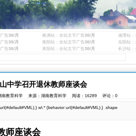
广告
30/月
株洲站：全站文字广告
30/月
湘潭站：
广告
30/月
衡阳站：全站文字广告
30/月
岳阳站：
广告
30/月
耒阳站：全站文字广告
30/月
长沙站：
山中学召开退休教师座谈会
0 作者：湖南教育科学 来源：湖南教育科学 阅读：
16289
评论：
0
:url(#default#VML);} w\:* {behavior:url(#default#VML);} .shape
教师座谈会