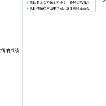
隆回县金石桥镇金桥小学：警钟长鸣防溺
下乡”社会实践活动
长阳铺镇梽木山中学召开退休教师座谈会
水 守护平安伴成长
取得的成绩