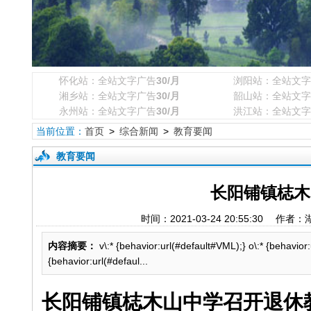
怀化站：全站文字广告
30/月
浏阳站：全站文字
湘乡站：全站文字广告
30/月
韶山站：全站文字
永州站：全站文字广告
30/月
洪江站：全站文字
当前位置：
首页
>
综合新闻
>
教育要闻
教育要闻
长阳铺镇梽木
时间：2021-03-24 20:55:3
内容摘要：
v\:* {behavior:url(#default#VML);} o\:* {behavior
{behavior:url(#defaul...
长阳铺镇梽木山中学召开退休