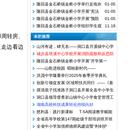
隆回县金石桥镇金桥小学举行反电诈
01-05
季“预防传染病”主题班会活动
隆回县金石桥镇金桥小学开展“宪法
01-05
手抄报比赛
隆回县金石桥镇金桥小学开展“预防
01-05
伴我行”主题班会活动
隆回县金石桥镇金桥小学组织学生观
11-18
一氧化碳中毒安全教育”活动
看道路交通安全警示片
师周转房、
本栏推荐
边走边看边
山河有迹，碑无名——洞口县月溪镇中心学
城步县塔溪中心学校开展消防疏散和反恐防
校举行清明祭英烈活动
隆回县金石桥镇金桥小学开展“开学第一
暴综合演练
——山歌进校园 唱响新时代——
课”安全教育主题班会活动
洪茂中学隆重举行2025年春季开学典礼
创新引领促发展·区域帮扶共同行 ——《基
——安全教育与奋进精神点亮新学期
摸清底子找准路子洞口县开展全县中小学生
于核心素养导向农村中小学生课堂教学改革
洞口县领导督查岩山镇中心小学食堂管理工
安全问题调查研究
的实践研究》成果推广活动举行
湖南高校科技成果转化持续向好
作
慈利县：践行新课标 T-5A阅读教学赋能
全省高等学校第147期处级干部培训班开班
新课堂
全省中小学加强师德师风建设暨“利剑护