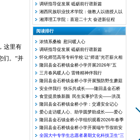
调研指导促发展 砥砺前行谱新篇
蕾”以案促改工作推进会召开
湘西民族职业技术学院：做教人以德授人以
湘潭理工学院：喜迎二十大 奋进新征程
术理实合一的教师
阅读排行
浓情系桑榆 慰问暖人心
，这里有
调研指导促发展 砥砺前行谱新篇
怀化师范高等专科学校:让“师道”光芒薪火相
您们。”并
隆回县金石桥镇金桥小学开展2026年“五
传
三月春风暖人心 雷锋精神伴我行
一”劳动节假期前安全教育活动
隆回县金石桥镇金桥小学开展预防野生蘑菇
安全伴我行 快乐共成长——隆回县金石桥
中毒安全教育主题班会
食堂提质焕新颜 民生实事护舌尖——洪茂
镇金桥小学开展 2026 年春季“开学第一
隆回县金石桥镇金桥小学：交通安全记心
中学完成食堂设备升级改造
课”安全教育主题活动
爱心走访暖人心、助学圆梦助成长——爱心
间 平安护航伴成长
隆回县金石镇金桥小学组织观看2026年春季
人士走访困难受助学生家庭
隆回县金石桥镇金桥小学开展端午节假前安
全国中小学消防安全公开课
全国大中专学生志愿者暑期文化科技卫生“三
全教育主题活动