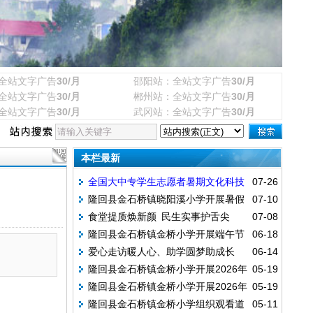
全站文字广告
30/月
邵阳站：全站文字广告
30/月
全站文字广告
30/月
郴州站：全站文字广告
30/月
全站文字广告
30/月
武冈站：全站文字广告
30/月
本栏最新
全国大中专学生志愿者暑期文化科技
07-26
隆回县金石桥镇晓阳溪小学开展暑假
07-10
卫生“三下乡”社会实践活动
食堂提质焕新颜 民生实事护舌尖
07-08
前全员安全教育活动
隆回县金石桥镇金桥小学开展端午节
06-18
——洪茂中学完成食堂设备升级改造
爱心走访暖人心、助学圆梦助成长
06-14
假前安全教育主题活动
隆回县金石桥镇金桥小学开展2026年
05-19
——爱心人士走访困难受助学生家庭
隆回县金石桥镇金桥小学开展2026年
05-19
上学期禁毒主题班会活动
隆回县金石桥镇金桥小学组织观看道
05-11
上学期防溺水主题班会活动