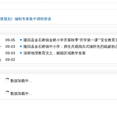
发展规划》编制专家集中调研座谈
09-05
隆回县金石桥镇金桥小学开展秋季“开学第一课“”安全教育
一
09-03
隆回县金石桥镇中小学：师生共观阅兵式缅怀先烈砥砺初
活动
09-03
深耕地理教育沃土，赋能区域教学发展
会
09-02
数据加载中...
数据加载中...