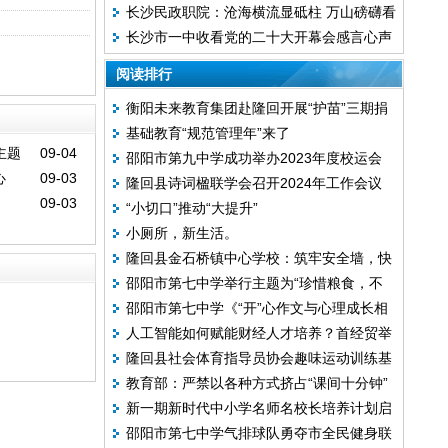
长沙民政职院：沧海横流显砥柱 万山磅礴看
长沙市一中收看党的二十大开幕会感言心声
主峰
阅读排行
衡阳未来教育集团赴隆回开展“护苗”三期捐
基础教育“规范管理年”来了
赠活动
主题
09-04
邵阳市第九中学成功举办2023年度校运会
心
09-03
隆回县诗词楹联学会召开2024年工作会议
09-03
“小切口”推动“大提升”
小厕所，新生活。
隆回县金石桥镇中心学校：筑牢安全墙，快
邵阳市第七中学举行主题为“珍惜粮食，不
乐过寒假
邵阳市第七中学《“开”心作文与心理成长相
负‘食’光”的周会升旗仪式
人工智能如何赋能财经人才培养？首经贸举
融互促》课题组开展系列实践研究活动
隆回县社会体育指导员协会趣味运动训练基
行专题研讨
教育部：严禁以各种方式挤占“课间十分钟”
地正式挂牌成立
新一期新时代中小学名师名校长培养计划启
邵阳市第七中学气排球队勇夺市全民健身联
动