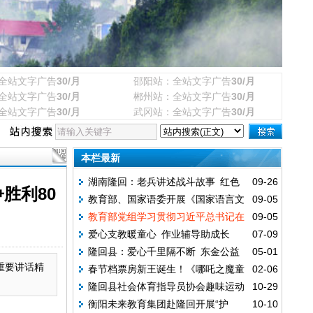
全站文字广告
30/月
邵阳站：全站文字广告
30/月
全站文字广告
30/月
郴州站：全站文字广告
30/月
全站文字广告
30/月
武冈站：全站文字广告
30/月
本栏最新
湖南隆回：老兵讲述战斗故事 红色
09-26
胜利80
教育部、国家语委开展《国家语言文
09-05
基因代代传承
教育部党组学习贯彻习近平总书记在
09-05
字事业“十五五”发展规划》编制专家集中调
爱心支教暖童心 作业辅导助成长
07-09
纪念中国人民抗日战争暨世界反法西斯战争
研座谈
隆回县：爱心千里隔不断 东金公益
05-01
胜利80周年大会上的重要讲话精神
重要讲话精
春节档票房新王诞生！《哪吒之魔童
02-06
暖校园
隆回县社会体育指导员协会趣味运动
10-29
闹海》以60亿登顶中国影史冠军
衡阳未来教育集团赴隆回开展“护
10-10
训练基地正式挂牌成立