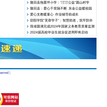
隆回县拖栗坪小学：“汀汀公益”圆山村学
赛乙组冠军，以球育人展风采
隆回县：爱心千里隔不断 东金公益暖校园
子“校服梦”
爱心支教暖童心 作业辅导助成长
邵阳学院“芙蓉学子”：智慧助老，筑牢防诈
我省圆满完成2024年国家义务教育质量监测
堤坝
2024届高校毕业生就业促进周即将启动
实施工作
erved |
）