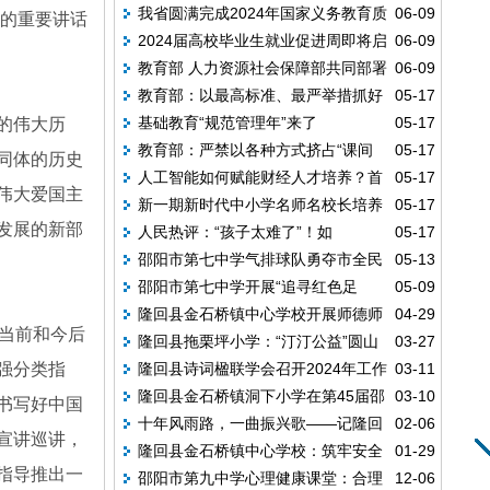
我省圆满完成2024年国家义务教育质
06-09
苗”三期捐赠活动
上的重要讲话
2024届高校毕业生就业促进周即将启
06-09
量监测实施工作
教育部 人力资源社会保障部共同部署
06-09
动
教育部：以最高标准、最严举措抓好
05-17
做好2024届全国普通高校毕业生就业创业工
基础教育“规范管理年”来了
05-17
的伟大历
高考工作
作
教育部：严禁以各种方式挤占“课间
05-17
同体的历史
人工智能如何赋能财经人才培养？首
05-17
十分钟”
伟大爱国主
新一期新时代中小学名师名校长培养
05-17
经贸举行专题研讨
发展的新部
人民热评：“孩子太难了”！如
05-17
计划启动
邵阳市第七中学气排球队勇夺市全民
05-13
何“掐”掉“掐尖招生”？
邵阳市第七中学开展“追寻红色足
05-09
健身联赛乙组冠军，以球育人展风采
隆回县金石桥镇中心学校开展师德师
04-29
迹，弘扬长征精神”研学活动
当前和今后
隆回县拖栗坪小学：“汀汀公益”圆山
03-27
风全员教育培训
强分类指
隆回县诗词楹联学会召开2024年工作
03-11
村学子“校服梦”
隆回县金石桥镇洞下小学在第45届邵
03-10
会议
书写好中国
十年风雨路，一曲振兴歌——记隆回
02-06
阳市青少年科技创新大赛中喜获佳绩
宣讲巡讲，
隆回县金石桥镇中心学校：筑牢安全
01-29
县人大机关老干支部书记、县关工委主任刘
指导推出一
邵阳市第九中学心理健康课堂：合理
12-06
墙，快乐过寒假
文成