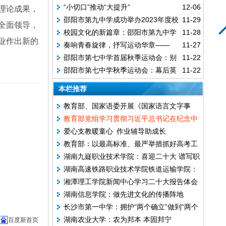
“小切口”推动“大提升”
12-06
理论成果，
归因助成长
邵阳市第九中学成功举办2023年度校
11-29
全面领导，
校园文化的新篇章：邵阳市第九中学
11-28
运会
业作出新的
奏响青春旋律，抒写运动华章——
11-27
的教职工拔河比赛
邵阳市第七中学首届秋季运动会：别
11-22
2023年邵阳市第七中学第一届田径运动会颁
邵阳市第七中学秋季运动会：幕后英
11-22
开生面的教师接力赛
奖典礼暨升旗仪式
雄的辉煌创造
本栏推荐
教育部、国家语委开展《国家语言文字事
教育部党组学习贯彻习近平总书记在纪念中
业“十五五”发展规划》编制专家集中调研座
爱心支教暖童心 作业辅导助成长
国人民抗日战争暨世界反法西斯战争胜利80
谈
教育部：以最高标准、最严举措抓好高考工
周年大会上的重要讲话精神
湖南九嶷职业技术学院：喜迎二十大 谱写职
作
湖南高速铁路职业技术学院铁道运输学院：
业教育改革发展新篇章
湘潭理工学院新闻中心学习二十大报告体会
做一名新时代“四有”好老师
湖南信息学院：做先进文化的传播阵地
长沙市第一中学：拥护“两个确立”做到“两个
湖南农业大学：农为邦本 本固邦宁
百度新首页
维护”