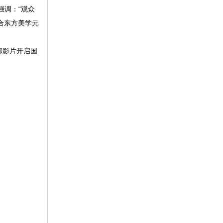
强调：
“
观众
合东方美学元
。
部影片开启国