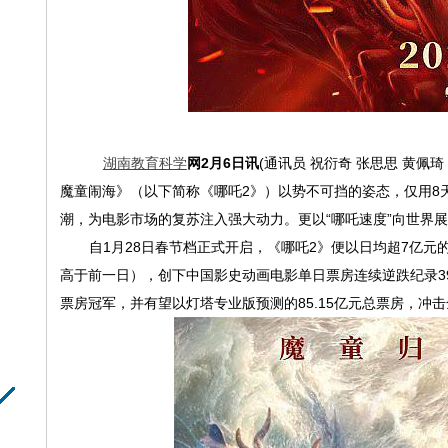
湖南教育科学
网2月6
日讯
(
通讯员 祝衍奇 张思思 黄佩琦
魔童闹海》（以下简称《哪吒
2
》）以势不可挡的姿态，仅用
8
潮，为电影市场的复苏注入强大动力。更以
“
哪吒速度
”
向世界展
自
1
月
28
日春节档正式开启，《哪吒
2
》便以日均超
7
亿元
高于前一日），创下中国影史动画电影单日票房连续逆跌纪录
3
票房冠军，并有望以灯塔专业版预测的
85.15
亿元总票房，冲击