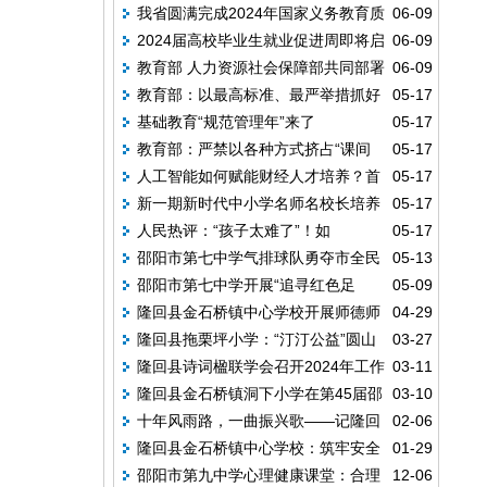
我省圆满完成2024年国家义务教育质
06-09
苗”三期捐赠活动
2024届高校毕业生就业促进周即将启
06-09
量监测实施工作
教育部 人力资源社会保障部共同部署
06-09
动
教育部：以最高标准、最严举措抓好
05-17
做好2024届全国普通高校毕业生就业创业工
基础教育“规范管理年”来了
05-17
高考工作
作
教育部：严禁以各种方式挤占“课间
05-17
人工智能如何赋能财经人才培养？首
05-17
十分钟”
新一期新时代中小学名师名校长培养
05-17
经贸举行专题研讨
人民热评：“孩子太难了”！如
05-17
计划启动
邵阳市第七中学气排球队勇夺市全民
05-13
何“掐”掉“掐尖招生”？
邵阳市第七中学开展“追寻红色足
05-09
健身联赛乙组冠军，以球育人展风采
隆回县金石桥镇中心学校开展师德师
04-29
迹，弘扬长征精神”研学活动
隆回县拖栗坪小学：“汀汀公益”圆山
03-27
风全员教育培训
隆回县诗词楹联学会召开2024年工作
03-11
村学子“校服梦”
隆回县金石桥镇洞下小学在第45届邵
03-10
会议
十年风雨路，一曲振兴歌——记隆回
02-06
阳市青少年科技创新大赛中喜获佳绩
隆回县金石桥镇中心学校：筑牢安全
01-29
县人大机关老干支部书记、县关工委主任刘
邵阳市第九中学心理健康课堂：合理
12-06
墙，快乐过寒假
文成