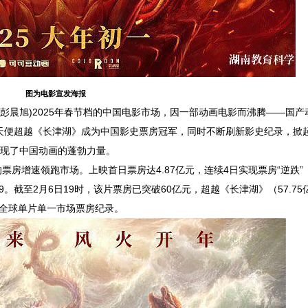
图为电影宣发海报
 彭晨旭
)2025
年春节档的中国电影市场，因一部动画电影而沸腾
——
国产
天便超越《长津湖》成为中国影史票房冠军，同时不断刷新影史纪录，掀
现了中国动画的蓬勃力量。
的票房增速领跑市场。上映首日票房达
4.87
亿元，连续
4
日实现票房
“
逆跌
”
9
。截至
2
月
6
日
19
时，该片票房已突破
60
亿元，超越《长津湖》（
57.75
全球单片单一市场票房纪录。