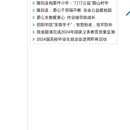
隆回县拖栗坪小学：“汀汀公益”圆山村学
赛乙组冠军，以球育人展风采
隆回县：爱心千里隔不断 东金公益暖校园
子“校服梦”
爱心支教暖童心 作业辅导助成长
邵阳学院“芙蓉学子”：智慧助老，筑牢防诈
我省圆满完成2024年国家义务教育质量监测
堤坝
2024届高校毕业生就业促进周即将启动
实施工作