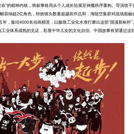
改命
”
的精神内核，将叙事格局从个人成长拓展至神魔秩序重构。导演饺子
帧容纳超
2
亿角色，特效镜头数量超越前作总和，海陆空集群对战场面融
五年，集结
4000
名动画精英，以极致工业化水准打磨出这部
“
国漫新标杆
”
画工业体系成熟的见证，彰显中华儿女的文化自信。中国故事有望通过这