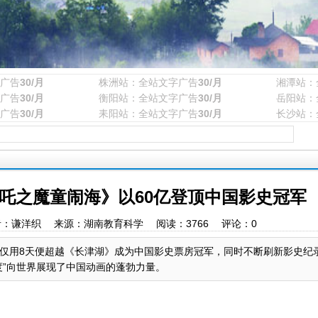
广告
30/月
株洲站：全站文字广告
30/月
湘潭站：
广告
30/月
衡阳站：全站文字广告
30/月
岳阳站：
广告
30/月
耒阳站：全站文字广告
30/月
长沙站：
吒之魔童闹海》以60亿登顶中国影史冠军
:53 作者：谦洋织 来源：湖南教育科学 阅读：
3766
评论：
0
仅用8天便超越《长津湖》成为中国影史票房冠军，同时不断刷新影史纪
度”向世界展现了中国动画的蓬勃力量。