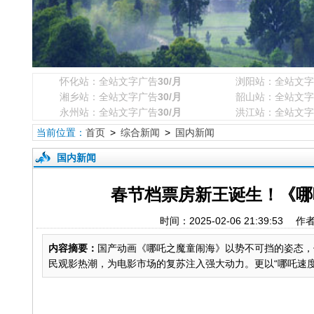
怀化站：全站文字广告
30/月
浏阳站：全站文字
湘乡站：全站文字广告
30/月
韶山站：全站文字
永州站：全站文字广告
30/月
洪江站：全站文字
当前位置：
首页
>
综合新闻
>
国内新闻
国内新闻
春节档票房新王诞生！《哪
时间：2025-02-06 21:39
内容摘要：
国产动画《哪吒之魔童闹海》以势不可挡的姿态，
民观影热潮，为电影市场的复苏注入强大动力。更以“哪吒速