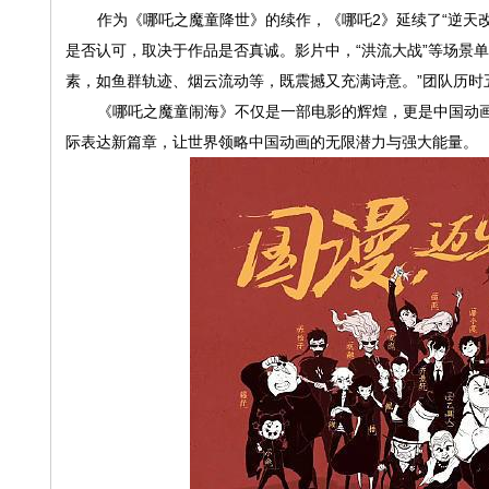
作为《哪吒之魔童降世》的续作，《哪吒
2
》延续了
“
逆天
是否认可，取决于作品是否真诚。影片中，
“
洪流大战
”
等场景单
素，如鱼群轨迹、烟云流动等，既震撼又充满诗意。
”
团队历时
《哪吒之魔童闹海》不仅是一部电影的辉煌，更是中国动
际表达新篇章，让世界领略中国动画的无限潜力与强大能量。