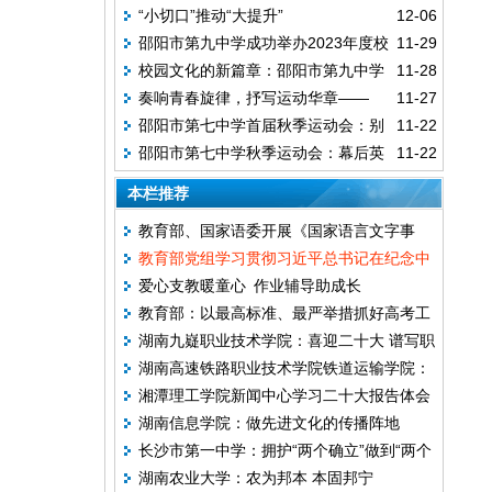
“小切口”推动“大提升”
12-06
归因助成长
邵阳市第九中学成功举办2023年度校
11-29
校园文化的新篇章：邵阳市第九中学
11-28
运会
奏响青春旋律，抒写运动华章——
11-27
的教职工拔河比赛
邵阳市第七中学首届秋季运动会：别
11-22
2023年邵阳市第七中学第一届田径运动会颁
邵阳市第七中学秋季运动会：幕后英
11-22
开生面的教师接力赛
奖典礼暨升旗仪式
雄的辉煌创造
本栏推荐
教育部、国家语委开展《国家语言文字事
教育部党组学习贯彻习近平总书记在纪念中
业“十五五”发展规划》编制专家集中调研座
爱心支教暖童心 作业辅导助成长
国人民抗日战争暨世界反法西斯战争胜利80
谈
教育部：以最高标准、最严举措抓好高考工
周年大会上的重要讲话精神
湖南九嶷职业技术学院：喜迎二十大 谱写职
作
湖南高速铁路职业技术学院铁道运输学院：
业教育改革发展新篇章
湘潭理工学院新闻中心学习二十大报告体会
做一名新时代“四有”好老师
湖南信息学院：做先进文化的传播阵地
长沙市第一中学：拥护“两个确立”做到“两个
湖南农业大学：农为邦本 本固邦宁
维护”