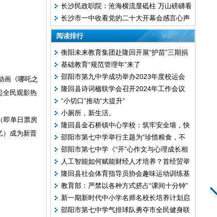
长沙民政职院：沧海横流显砥柱 万山磅礴看
长沙市一中收看党的二十大开幕会感言心声
主峰
阅读排行
衡阳未来教育集团赴隆回开展“护苗”三期捐
基础教育“规范管理年”来了
赠活动
邵阳市第九中学成功举办2023年度校运会
动画《哪吒之
隆回县诗词楹联学会召开2024年工作会议
起全民观影热
“小切口”推动“大提升”
小厕所，新生活。
（即单日票房
隆回县金石桥镇中心学校：筑牢安全墙，快
亿）成为新晋
邵阳市第七中学举行主题为“珍惜粮食，不
乐过寒假
邵阳市第七中学《“开”心作文与心理成长相
负‘食’光”的周会升旗仪式
人工智能如何赋能财经人才培养？首经贸举
融互促》课题组开展系列实践研究活动
隆回县社会体育指导员协会趣味运动训练基
行专题研讨
教育部：严禁以各种方式挤占“课间十分钟”
地正式挂牌成立
新一期新时代中小学名师名校长培养计划启
邵阳市第七中学气排球队勇夺市全民健身联
动