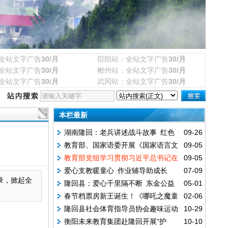
全站文字广告
30/月
邵阳站：全站文字广告
30/月
全站文字广告
30/月
郴州站：全站文字广告
30/月
全站文字广告
30/月
武冈站：全站文字广告
30/月
本栏最新
湖南隆回：老兵讲述战斗故事 红色
09-26
教育部、国家语委开展《国家语言文
09-05
基因代代传承
教育部党组学习贯彻习近平总书记在
09-05
字事业“十五五”发展规划》编制专家集中调
爱心支教暖童心 作业辅导助成长
07-09
纪念中国人民抗日战争暨世界反法西斯战争
研座谈
录，掀起全
隆回县：爱心千里隔不断 东金公益
05-01
胜利80周年大会上的重要讲话精神
春节档票房新王诞生！《哪吒之魔童
02-06
暖校园
隆回县社会体育指导员协会趣味运动
10-29
闹海》以60亿登顶中国影史冠军
衡阳未来教育集团赴隆回开展“护
10-10
训练基地正式挂牌成立