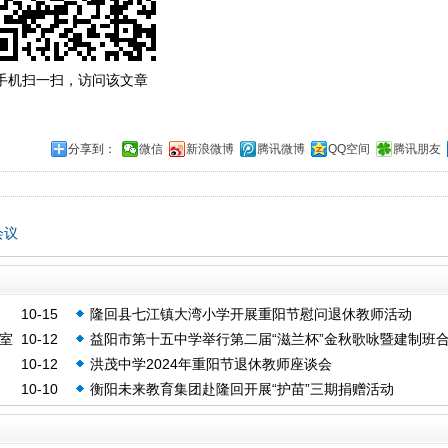
手机扫一扫，访问该文章
分享到：
微信
新浪微博
腾讯微博
QQ空间
腾讯朋友
会议
10-15
隆回县七江镇大湾小学开展重阳节慰问退休教师活动
室
10-12
益阳市第十五中学举行第二届“滋兰杯”金秋歌咏暨建制班
10-12
洪茂中学2024年重阳节退休教师座谈会
赛
10-10
衡阳未来教育集团赴隆回开展“护苗”三期捐赠活动