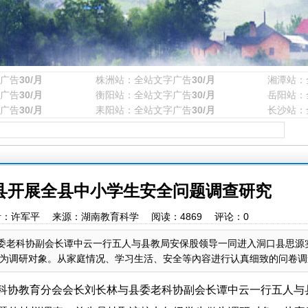
广告
30/月
株洲站：全站文字广告
30/月
湘潭站：
广告
30/月
衡阳站：全站文字广告
30/月
岳阳站：
广告
30/月
耒阳站：全站文字广告
30/月
长沙站：
县开展全县中小学生安全问题调查研究
:32 作者：许军平 来源：湖南教育科学 阅读：
4869
评论：
0
县委老科协副会长谭中云一行五人与县教局安保股领导一同进入洞口县思源
调研对象。从家庭情况、学习生活、安全等內容进行认真细致的问卷调查...
科协教育分会会长刘长林与县委老科协副会长谭中云一行五人与