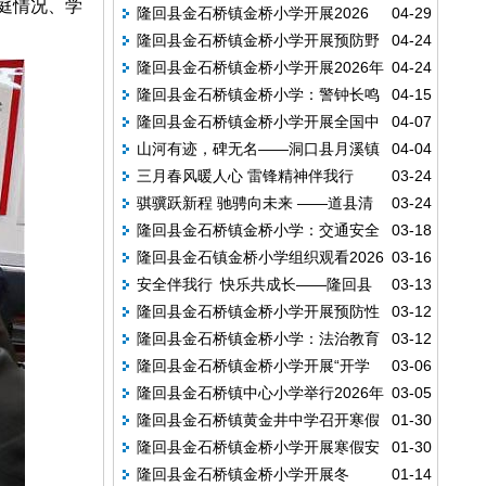
庭情况、学
隆回县金石桥镇金桥小学开展2026
04-29
路交通安全警示片-莫拿生命去尝试
隆回县金石桥镇金桥小学开展预防野
04-24
年“五一”劳动节假期前安全教育活动
隆回县金石桥镇金桥小学开展2026年
04-24
生蘑菇中毒安全教育主题班会
隆回县金石桥镇金桥小学：警钟长鸣
04-15
学生资助政策宣传主题班会活动
隆回县金石桥镇金桥小学开展全国中
04-07
防溺水 守护平安伴成长
山河有迹，碑无名——洞口县月溪镇
04-04
小学生安全教育周主题班会
三月春风暖人心 雷锋精神伴我行
03-24
中心学校举行清明祭英烈活动
骐骥跃新程 驰骋向未来 ——道县清
03-24
隆回县金石桥镇金桥小学：交通安全
03-18
塘镇中心小学举行2026年春季开学典礼
隆回县金石镇金桥小学组织观看2026
03-16
记心间 平安护航伴成长
安全伴我行 快乐共成长——隆回县
03-13
年春季全国中小学消防安全公开课
隆回县金石桥镇金桥小学开展预防性
03-12
金石桥镇金桥小学开展 2026 年春季“开学
隆回县金石桥镇金桥小学：法治教育
03-12
侵害主题活动
第一课”安全教育主题活动
隆回县金石桥镇金桥小学开展“开学
03-06
进校园 携手共护助成长
隆回县金石桥镇中心小学举行2026年
03-05
第一课”安全教育主题活动
隆回县金石桥镇黄金井中学召开寒假
01-30
春季开学典礼暨安全教育会
隆回县金石桥镇金桥小学开展寒假安
01-30
安全教育大会
隆回县金石桥镇金桥小学开展冬
01-14
全教育主题班会活动