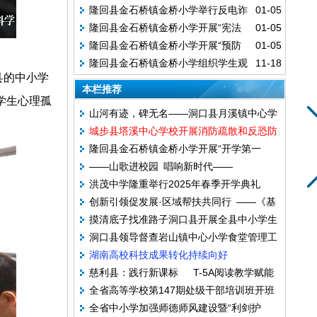
隆回县金石桥镇金桥小学举行反电诈
01-05
季“预防传染病”主题班会活动
隆回县金石桥镇金桥小学开展“宪法
01-05
手抄报比赛
隆回县金石桥镇金桥小学开展“预防
01-05
伴我行”主题班会活动
隆回县金石桥镇金桥小学组织学生观
11-18
一氧化碳中毒安全教育”活动
县的中小学
看道路交通安全警示片
本栏推荐
学生心理孤
山河有迹，碑无名——洞口县月溪镇中心学
城步县塔溪中心学校开展消防疏散和反恐防
校举行清明祭英烈活动
隆回县金石桥镇金桥小学开展“开学第一
暴综合演练
——山歌进校园 唱响新时代——
课”安全教育主题班会活动
洪茂中学隆重举行2025年春季开学典礼
创新引领促发展·区域帮扶共同行 ——《基
——安全教育与奋进精神点亮新学期
摸清底子找准路子洞口县开展全县中小学生
于核心素养导向农村中小学生课堂教学改革
洞口县领导督查岩山镇中心小学食堂管理工
安全问题调查研究
的实践研究》成果推广活动举行
湖南高校科技成果转化持续向好
作
慈利县：践行新课标 T-5A阅读教学赋能
全省高等学校第147期处级干部培训班开班
新课堂
全省中小学加强师德师风建设暨“利剑护