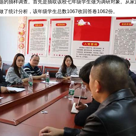
题的抽样调查。首先是抽取该校七年级学生做为调研对象。从家
做了统计分析，该年级学生总数
1067
收回答卷
1062
份。