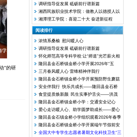
调研指导促发展 砥砺前行谱新篇
蕾”以案促改工作推进会召开
湘西民族职业技术学院：做教人以德授人以
湘潭理工学院：喜迎二十大 奋进新征程
术理实合一的教师
阅读排行
浓情系桑榆 慰问暖人心
调研指导促发展 砥砺前行谱新篇
怀化师范高等专科学校:让“师道”光芒薪火相
隆回县金石桥镇金桥小学开展2026年“五
传
动”的研
三月春风暖人心 雷锋精神伴我行
一”劳动节假期前安全教育活动
隆回县金石桥镇金桥小学开展预防野生蘑菇
安全伴我行 快乐共成长——隆回县金石桥
中毒安全教育主题班会
食堂提质焕新颜 民生实事护舌尖——洪茂
镇金桥小学开展 2026 年春季“开学第一
隆回县金石桥镇金桥小学：交通安全记心
中学完成食堂设备升级改造
课”安全教育主题活动
爱心走访暖人心、助学圆梦助成长——爱心
间 平安护航伴成长
隆回县金石镇金桥小学组织观看2026年春季
人士走访困难受助学生家庭
隆回县金石桥镇金桥小学开展端午节假前安
全国中小学消防安全公开课
全国大中专学生志愿者暑期文化科技卫生“三
全教育主题活动