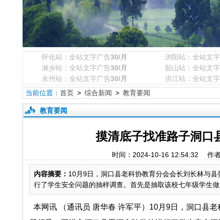
怀化站：全站文字广告
30/月
浏阳站：全站文字
湘乡站：全站文字广告
30/月
韶山站：全站文字
永州站：全站文字广告
30/月
洪江站：全站文字
当前位置：
首页
>
综合新闻
>
教育要闻
教育要闻
摸清底子找准路子洞口
时间：2024-10-16 12:54
内容摘要：
10月9日，洞口县老科协教育分会会长刘长林与
行了学生安全问题的抽样调查。首先是抽取该校七年级学生做为
本网讯 （通讯员
唐华春
许军平）
10
月
9
日，洞口县老