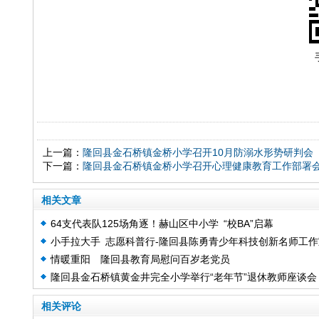
上一篇：
隆回县金石桥镇金桥小学召开10月防溺水形势研判会
下一篇：
隆回县金石桥镇金桥小学召开心理健康教育工作部署
相关文章
64支代表队125场角逐！赫山区中小学 “校BA”启幕
小手拉大手 志愿科普行-隆回县陈勇青少年科技创新名师工作
情暖重阳 隆回县教育局慰问百岁老党员
赴花门街道芙蓉学校送教活动
隆回县金石桥镇黄金井完全小学举行“老年节”退休教师座谈会
相关评论