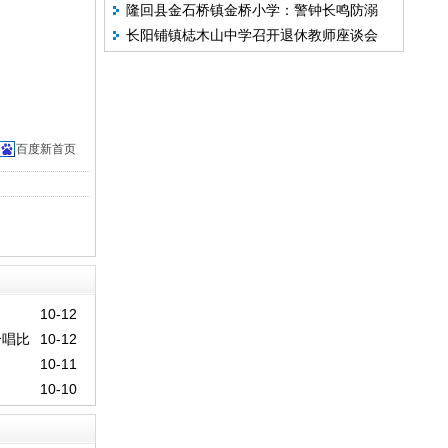
隆回县金石桥镇金桥小学：警钟长鸣防溺
下乡”社会实践活动
长阳铺镇梽木山中学召开退休教师座谈会
水 守护平安伴成长
百度新首页
10-12
合唱比
10-12
10-11
10-10