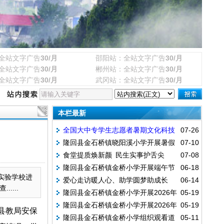
全站文字广告
30/月
邵阳站：全站文字广告
30/月
全站文字广告
30/月
郴州站：全站文字广告
30/月
全站文字广告
30/月
武冈站：全站文字广告
30/月
本栏最新
全国大中专学生志愿者暑期文化科技
07-26
隆回县金石桥镇晓阳溪小学开展暑假
07-10
卫生“三下乡”社会实践活动
食堂提质焕新颜 民生实事护舌尖
07-08
前全员安全教育活动
隆回县金石桥镇金桥小学开展端午节
06-18
——洪茂中学完成食堂设备升级改造
实验学校进
爱心走访暖人心、助学圆梦助成长
06-14
假前安全教育主题活动
...
隆回县金石桥镇金桥小学开展2026年
05-19
——爱心人士走访困难受助学生家庭
隆回县金石桥镇金桥小学开展2026年
05-19
上学期禁毒主题班会活动
县教局安保
隆回县金石桥镇金桥小学组织观看道
05-11
上学期防溺水主题班会活动