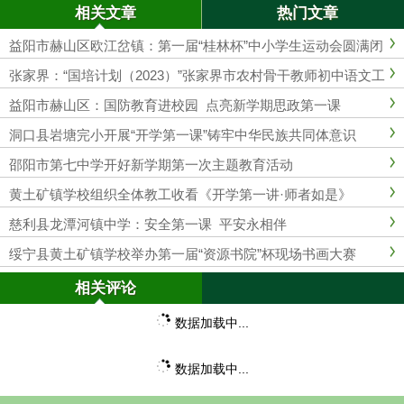
相关文章
热门文章
益阳市赫山区欧江岔镇：第一届“桂林杯”中小学生运动会圆满闭
幕
张家界：“国培计划（2023）”张家界市农村骨干教师初中语文工
作坊（A0801-1）项目举行第一次线下集中研修
益阳市赫山区：国防教育进校园 点亮新学期思政第一课
洞口县岩塘完小开展“开学第一课”铸牢中华民族共同体意识
邵阳市第七中学开好新学期第一次主题教育活动
黄土矿镇学校组织全体教工收看《开学第一讲·师者如是》
慈利县龙潭河镇中学：安全第一课 平安永相伴
绥宁县黄土矿镇学校举办第一届“资源书院”杯现场书画大赛
相关评论
数据加载中...
数据加载中...