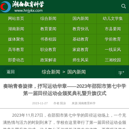
网站首页
综合新闻
国内新闻
幼儿文学集
湖南新闻
教育要闻
教育快讯
市县要闻
媒体聚焦
书香校园
基础教育
学前教育
高等教育
职业教育
家庭教育
一线采风
部委动态
政策解读
师生风采
三湘校园
返回
综合新闻
>
国内新闻
+
字
奏响青春旋律，抒写运动华章——2023年邵阳市第七中学
第一届田径运动会颁奖典礼暨升旗仪式
2023-11-27 作者:阳泳 来源:湖南教育科学
2023
11
27
在邵阳市第七中学的田径运动场上，一个充
年
月
日，
满热情与活力的时刻到来了，学校在这里举行了第一届田径运动会颁