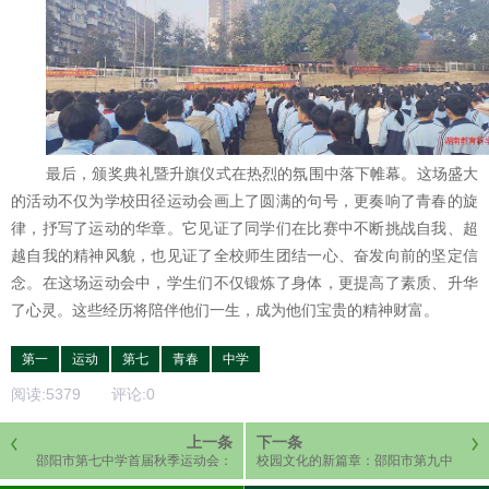
最后，颁奖典礼暨升旗仪式在热烈的氛围中落下帷幕。这场盛大
的活动不仅为学校田径运动会画上了圆满的句号，更奏响了青春的旋
律，抒写了运动的华章。它见证了同学们在比赛中不断挑战自我、超
越自我的精神风貌，也见证了全校师生团结一心、奋发向前的坚定信
念。在这场运动会中，学生们不仅锻炼了身体，更提高了素质、升华
了心灵。这些经历将陪伴他们一生，成为他们宝贵的精神财富。
第一
运动
第七
青春
中学
阅读:
5379
评论:
0
上一条
下一条
邵阳市第七中学首届秋季运动会：
校园文化的新篇章：邵阳市第九中
别开生面的教师接力赛
学的教职工拔河比赛