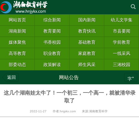
网站首页
综合新闻
国内新闻
幼儿文学集
湖南新闻
教育要闻
教育快讯
市县要闻
媒体聚焦
书香校园
基础教育
学前教育
高等教育
职业教育
家庭教育
一线采风
部委动态
政策解读
师生风采
三湘校园
返回
网站公告
+
字
这几个湖南娃太牛了！一个初三，一个高一，就被清华录
取了
2022-11-27 作者:hnjykx.com 来源:湖南教育科学