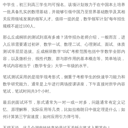
中学生，初三到高三学生均可报名
。
该项计划致力于在中国本土培养
一批具备扎实的数理基础，并能够引领中国乃至世界基础数学及其相
关应用领域发展的领军人才
。
值得一提的是，数学领军计划”每年招生
规模不超过
100
人
。
那么丘成桐班的测试到底有多难？清华招办老师介绍
，
一般而言，进
入丘班需要通过初评、数学一试、数理二试、心理测试、面试、体质
测试等层层选拔
。
丘成桐班数学“
0
试”考察范围包括中学数学全部内
容，以及微积分、线性代数、群与群作用的基本概念等
。
简单地说，
考试内容相当于（数学专业）大学一年级的水平
。
笔试测试采用的是现学现考形式
，
侧重于考察学生的快速学习能力和
数学研究能力。通常是上午进行两场授课讲座
，
下午直接对所学内容
笔试，笔试时间共
3
个小时
。
最后的面试环节
，
形式通常为一对一或一对多，问题通常有定义记
忆、原理解释、实际应用等几类
，
比如拉格朗日中值定理是什么；如
何计算第三宇宙速度
；
如何应用引力弹弓等。
不得不说
，
这几个湖南娃娃真的是过五关斩六将才入围其中！