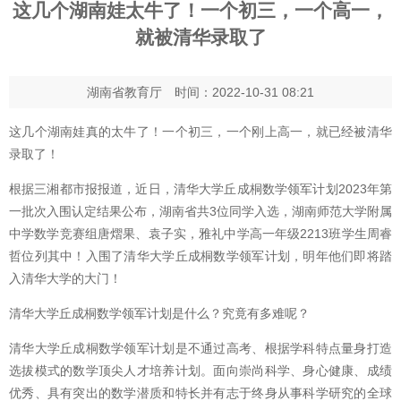
这几个湖南娃太牛了！一个初三，
一个高一，
就被清华录取了
湖南省教育厅
时间：
2022-10-31 08:21
这几个湖南娃真的太牛了！一个初三
，
一个刚上高一，就已经被清华
录取了！
根据三湘都市报报道
，
近日，清华大学丘成桐数学领军计划
2023
年第
一批次入围认定结果公布
，
湖南省共
3
位同学入选，湖南师范大学附属
中学数学竞赛组唐熠果、袁子实
，
雅礼中学高一年级
2213
班学生周睿
哲位列其中！入围了清华大学丘成桐数学领军计划，明年他们即将踏
入清华大学的大门！
清华大学丘成桐数学领军计划是什么？究竟有多难呢？
清华大学丘成桐数学领军计划是不通过高考、根据学科特点量身打造
选拔模式的数学顶尖人才培养计划
。
面向崇尚科学、身心健康、成绩
优秀、具有突出的数学潜质和特长并有志于终身从事科学研究的全球